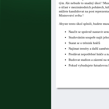
tým. Ale nebude to snadný úkol ! Musí
o účast v mezinárodních pohárech, kde
můžete kandidovat na post reprezentač
Mistrovství světa !
Abyste tento úkol splnili, budete mus
Naučit se správně nastavit ses
Studováním soupeře najít jeho
Starat se o trénink hráčů
Najímat trenéry a další zaměs
Prodávat nepotřebné hráče a n
Budovat stadion a zázemí na s
Pokud vybudujete futsalovou h