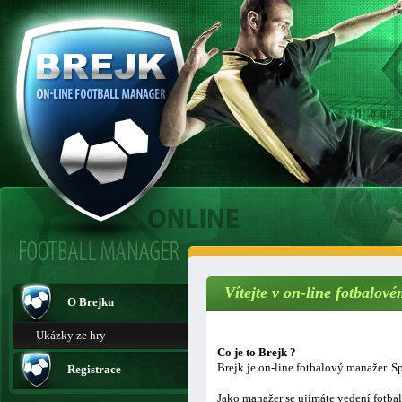
Vítejte v on-line fotbalo
O Brejku
Ukázky ze hry
Co je to Brejk ?
Brejk je on-line fotbalový manažer. Sp
Registrace
Jako manažer se ujímáte vedení fotba