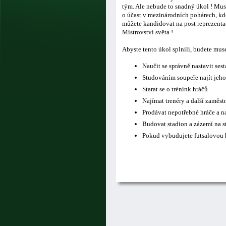
tým. Ale nebude to snadný úkol ! Musí
o účast v mezinárodních pohárech, kde
můžete kandidovat na post reprezentač
Mistrovství světa !
Abyste tento úkol splnili, budete mus
Naučit se správně nastavit ses
Studováním soupeře najít jeho
Starat se o trénink hráčů
Najímat trenéry a další zaměs
Prodávat nepotřebné hráče a n
Budovat stadion a zázemí na s
Pokud vybudujete futsalovou h