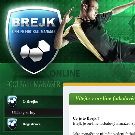
Vítejte v on-line fotbalo
O Brejku
Ukázky ze hry
Co je to Brejk ?
Brejk je on-line fotbalový manažer. Sp
Registrace
Jako manažer se ujímáte vedení fotba