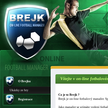
Vítejte v on-line fotbalo
O Brejku
Ukázky ze hry
Co je to Brejk ?
Brejk je on-line fotbalový manažer. Sp
Registrace
Jako manažer se ujímáte vedení fotba