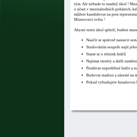
tým. Ale nebude to snadný úkol ! Musí
o účast v mezinárodních pohárech, kde
můžete kandidovat na post reprezentač
Mistrovství světa !
Abyste tento úkol splnili, budete mus
Naučit se správně nastavit ses
Studováním soupeře najít jeho
Starat se o trénink hráčů
Najímat trenéry a další zaměs
Prodávat nepotřebné hráče a n
Budovat stadion a zázemí na s
Pokud vybudujete futsalovou h