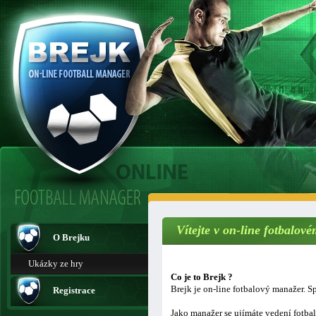
Vítejte v on-line fotbalo
O Brejku
Ukázky ze hry
Co je to Brejk ?
Brejk je on-line fotbalový manažer. Sp
Registrace
Jako manažer se ujímáte vedení fotba