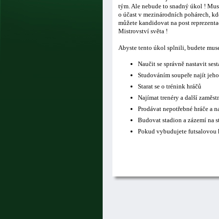
tým. Ale nebude to snadný úkol ! Musí
o účast v mezinárodních pohárech, kde
můžete kandidovat na post reprezentač
Mistrovství světa !
Abyste tento úkol splnili, budete mus
Naučit se správně nastavit ses
Studováním soupeře najít jeho
Starat se o trénink hráčů
Najímat trenéry a další zaměs
Prodávat nepotřebné hráče a n
Budovat stadion a zázemí na s
Pokud vybudujete futsalovou h