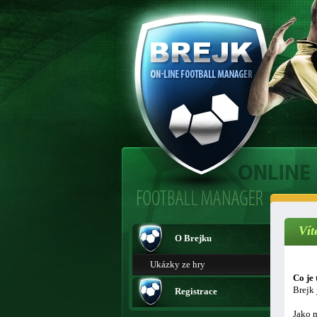
Vít
O Brejku
Ukázky ze hry
Co je 
Brejk 
Registrace
Jako m