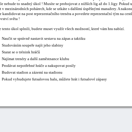
le nebude to snadný úkol ! Musíte se probojovat z nižších lig až do 1.ligy. Pokud 
t v mezinárodních pohárech, kde se utkáte s dalšími úspěšnými manažery. A nakonec
 kandidovat na post reprezentačního trenéra a povedete reprezentační tým na cestě
vství světa !
 tento úkol splnili, budete muset využít všech možností, které vám hra nabízí.
Naučit se správně nastavit sestavu na zápas a taktiku
Studováním soupeře najít jeho slabiny
Starat se o trénink hráčů
Najímat trenéry a další zaměstnance klubu
Prodávat nepotřebné hráče a nakupovat posily
Budovat stadion a zázemí na stadionu
Pokud vybudujete futsalovou halu, můžete hrát i futsalové zápasy