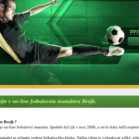
ejte v on-line fotbalovém manažeru Brejk.
to Brejk ?
je on-line fotbalový manažer. Spuštěn byl již v roce 2006, a od té doby běží nepřetr
anažer se ujímáte vedení fotbalového klubu. Vaším cílem je vybudovat velký, sil