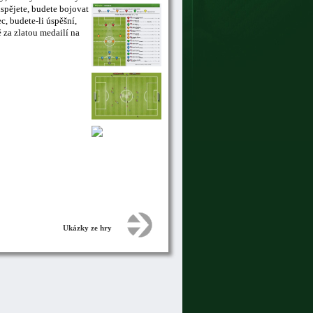
uspějete, budete bojovat
, budete-li úspěšní,
 za zlatou medailí na
Ukázky ze hry