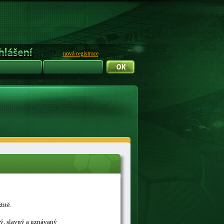
nová registrace
žitě.
ný, slavný a uznávaný