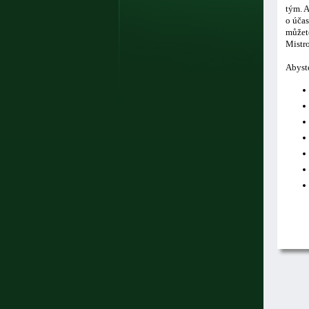
tým. A
o účas
můžete
Mistro
Abyste