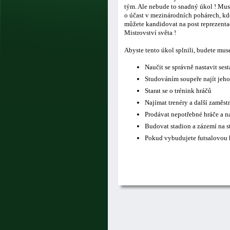
tým. Ale nebude to snadný úkol ! Musí
o účast v mezinárodních pohárech, kde
můžete kandidovat na post reprezentač
Mistrovství světa !
Abyste tento úkol splnili, budete mus
Naučit se správně nastavit ses
Studováním soupeře najít jeho
Starat se o trénink hráčů
Najímat trenéry a další zaměs
Prodávat nepotřebné hráče a n
Budovat stadion a zázemí na s
Pokud vybudujete futsalovou h