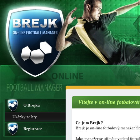
Vítejte v on-line fotbalo
O Brejku
Ukázky ze hry
Co je to Brejk ?
Brejk je on-line fotbalový manažer. Sp
Registrace
Jako manažer se ujímáte vedení fotba