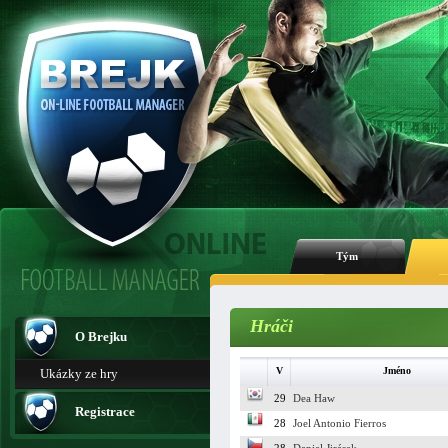
Tým
Hráči
O Brejku
V
Jméno
Ukázky ze hry
29
Dea Haw
Registrace
28
Joel Antonio Fierros