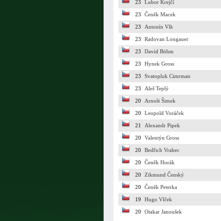
23
Lubor Krejčí
23
Čeněk Macek
23
Antonín Vlk
23
Radovan Longauer
23
David Böhm
23
Hynek Gross
23
Svatopluk Cimrman
23
Aleš Teplý
20
Arnošt Šimek
20
Leopold Voráček
21
Alexandr Pipek
20
Valentýn Gross
20
Bedřich Vrabec
20
Čeněk Horák
20
Zikmund Čenský
20
Čeněk Peterka
19
Hugo Vlček
20
Otakar Janoušek