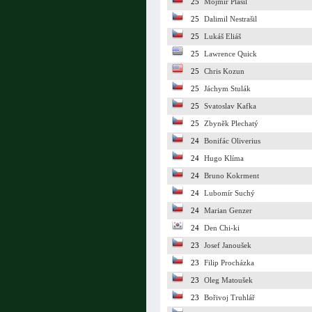
25
Mojmír Plašil
25
Dalimil Nestrašil
25
Lukáš Eliáš
25
Lawrence Quick
25
Chris Kozun
25
Jáchym Stulák
25
Svatoslav Kafka
25
Zbyněk Plechatý
24
Bonifác Oliverius
24
Hugo Klíma
24
Bruno Kokrment
24
Lubomír Suchý
24
Marian Genzer
24
Den Chi-ki
23
Josef Janoušek
23
Filip Procházka
23
Oleg Matoušek
23
Bořivoj Truhlář