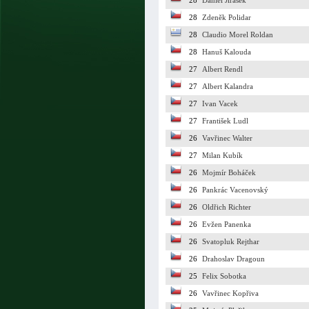
28
Daniel Jirásek
28
Zdeněk Polidar
28
Claudio Morel Roldan
28
Hanuš Kalouda
27
Albert Rendl
27
Albert Kalandra
27
Ivan Vacek
27
František Ludl
26
Vavřinec Walter
27
Milan Kubík
26
Mojmír Boháček
26
Pankrác Vacenovský
26
Oldřich Richter
26
Evžen Panenka
26
Svatopluk Rejthar
26
Drahoslav Dragoun
25
Felix Sobotka
26
Vavřinec Kopřiva