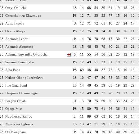
23
Azuka Lukman
LS
15
69
48
30
66
30
14
19
28
Osayi Odilichi
LS
14
68
54
30
61
19
15
28
22
Chetachukwu Ekwenugo
PS
12
71
55
33
77
15
16
12
22
Adisa Ikpeba
U
12
71
72
61
18
27
24
17
22
Okezie Abaye
PS
12
75
70
74
10
30
26
11
23
Ademola Isibor
P
14
76
78
68
17
30
22
26
28
Ademola Akpososo
LS
15
46
45
79
80
21
13
21
25
Achunaifeuwanike Okorocha
S
11
55
54
30
62
25
12
19
28
Sewonu Eromoigbe
PS
12
49
51
33
61
19
25
18
28
Ajao Baba
PS
69
48
48
37
72
15
10
13
25
Nsikan-Obong Ikechukwu
LS
10
47
47
30
78
33
29
17
23
Ivie Omarbemi
LS
14
48
45
39
65
19
23
29
27
Danjuma Odemwingie
PS
12
49
49
37
78
29
23
21
22
Iwegbu Odiah
U
13
70
75
69
20
33
34
29
24
Ogaga Misa
PS
15
80
75
61
26
36
21
19
24
Ndudiosiso Sambo
L
11
89
63
63
10
18
10
14
25
Nwankwo Ugboaja
LS
13
47
71
79
63
18
25
10
28
Ola Nwagbara
P
14
43
70
79
15
40
30
28