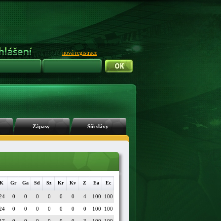
nová registrace
Zápasy
Síň slávy
K
Gr
Ga
Sd
Sz
Kr
Kv
Z
Ea
Ec
24
0
0
0
0
0
0
4
100
100
24
0
0
0
0
0
0
0
100
100