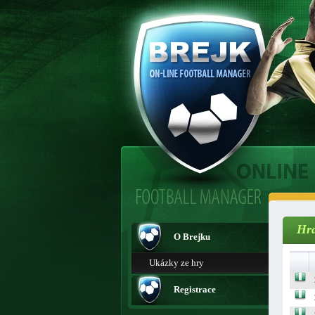
Hrá
O Brejku
Ukázky ze hry
Registrace