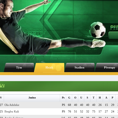
Tým
Hráči
Stadion
Přestupy
či
V
Jméno
Ps
G
O
U
S
T
H
A
P
27
Ola Adeleke
PS
68
40
40
40
40
26
15
29
25
Ibegbu Kali
PS
76
51
52
32
75
17
27
24