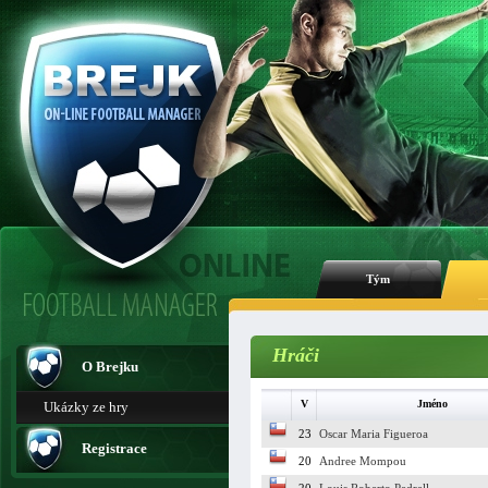
Tým
Hráči
O Brejku
V
Jméno
Ukázky ze hry
23
Oscar Maria Figueroa
Registrace
20
Andree Mompou