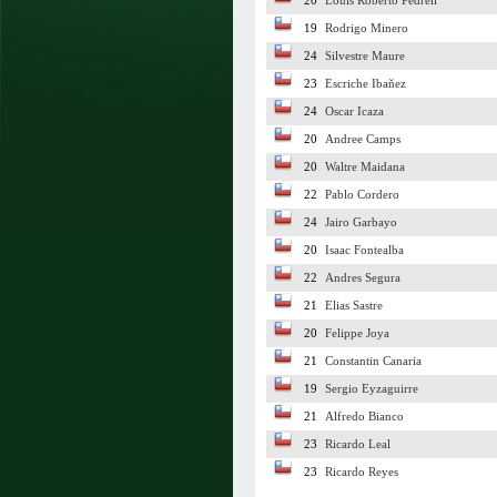
20
Louis Roberto Pedrell
19
Rodrigo Minero
24
Silvestre Maure
23
Escriche Ibaňez
24
Oscar Icaza
20
Andree Camps
20
Waltre Maidana
22
Pablo Cordero
24
Jairo Garbayo
20
Isaac Fontealba
22
Andres Segura
21
Elias Sastre
20
Felippe Joya
21
Constantin Canaria
19
Sergio Eyzaguirre
21
Alfredo Bianco
23
Ricardo Leal
23
Ricardo Reyes