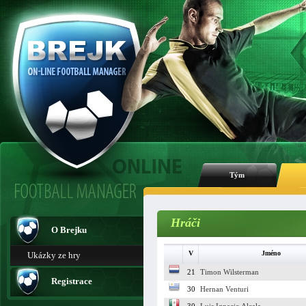
Tým
Hráči
O Brejku
V
Jméno
Ukázky ze hry
21
Timon Wilsterman
Registrace
30
Hernan Venturi