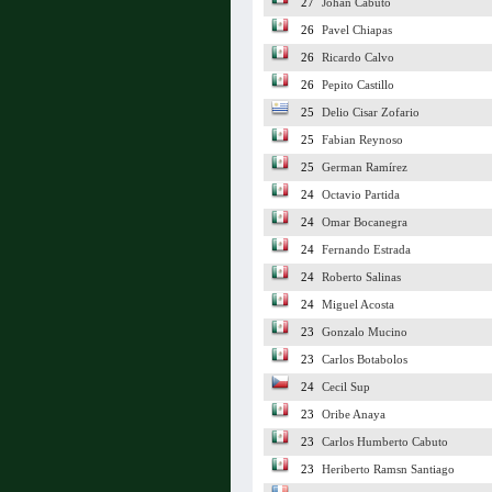
27
Johan Cabuto
26
Pavel Chiapas
26
Ricardo Calvo
26
Pepito Castillo
25
Delio Cisar Zofario
25
Fabian Reynoso
25
German Ramírez
24
Octavio Partida
24
Omar Bocanegra
24
Fernando Estrada
24
Roberto Salinas
24
Miguel Acosta
23
Gonzalo Mucino
23
Carlos Botabolos
24
Cecil Sup
23
Oribe Anaya
23
Carlos Humberto Cabuto
23
Heriberto Ramsn Santiago