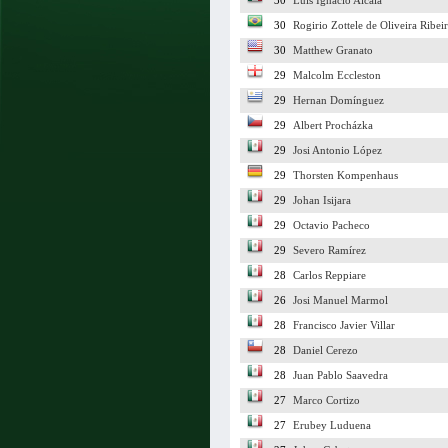
30
Luis Ignacio Alcala
30
Rogirio Zottele de Oliveira Ribei
30
Matthew Granato
29
Malcolm Eccleston
29
Hernan Domínguez
29
Albert Procházka
29
Josi Antonio López
29
Thorsten Kompenhaus
29
Johan Isijara
29
Octavio Pacheco
29
Severo Ramírez
28
Carlos Reppiare
26
Josi Manuel Marmol
28
Francisco Javier Villar
28
Daniel Cerezo
28
Juan Pablo Saavedra
27
Marco Cortizo
27
Erubey Luduena