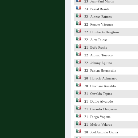
23
Jean-Paul Martin
23
Pascal Raanta
22
Alonso Bairros
22
Renato Vásquez
22
Humberto Bengtson
22
Alex Tolosa
21
Bofo Rocha
22
Alonso Torruco
22
Johnny Aguino
22
Fabian Hermosillo
20
Horacio Achucarro
20
Chicharo Anzaldo
21
Osvaldo Tapias
21
Duilio Alvarado
21
Gerardo Choperna
21
Diego Vopatta
21
Melvin Velarde
20
Joel Antonio Osuna