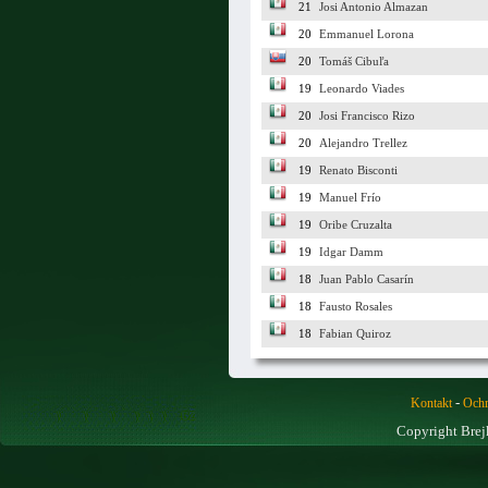
21
Josi Antonio Almazan
20
Emmanuel Lorona
20
Tomáš Cibuľa
19
Leonardo Viades
20
Josi Francisco Rizo
20
Alejandro Trellez
19
Renato Bisconti
19
Manuel Frío
19
Oribe Cruzalta
19
Idgar Damm
18
Juan Pablo Casarín
18
Fausto Rosales
18
Fabian Quiroz
-
Kontakt
Ochr
Copyright Brej