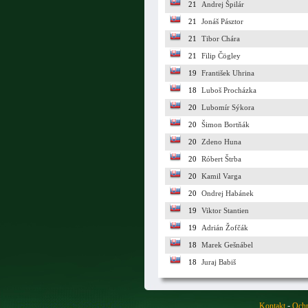
21
Andrej Špilár
21
Jonáš Pásztor
21
Tibor Chára
21
Filip Čögley
19
František Uhrina
18
Luboš Procházka
20
Lubomír Sýkora
20
Šimon Bortňák
20
Zdeno Huna
20
Róbert Štrba
20
Kamil Varga
20
Ondrej Habánek
19
Viktor Stantien
19
Adrián Žofčák
18
Marek Gešnábel
18
Juraj Babiš
-
Kontakt
Ochr