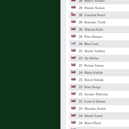
26
Blanco Soriano
26
Marián Skokan
26
Cristobal Poncé
26
Branislav Čertík
26
Milorad Ančic
26
Peter Matejov
26
Blas Cossú
25
Marek Vodička
25
Ján Mečiar
25
Roman Seman
24
Blažej Kaščák
25
Maroš Neštrák
25
Peter Paciga
25
Jaroslav Hubočan
25
Ľudovít Debnár
25
Miroslav Kušnír
24
Marek Svatoš
24
Maroš Ďuriš