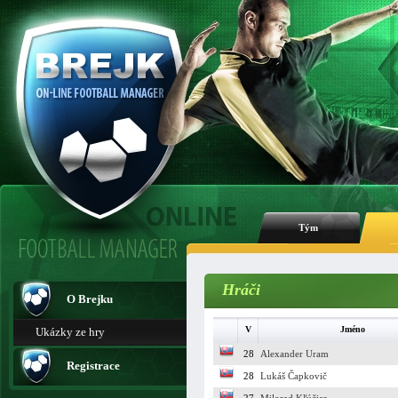
Tým
Hráči
O Brejku
V
Jméno
Ukázky ze hry
28
Alexander Uram
Registrace
28
Lukáš Čapkovič