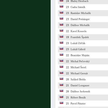
24
Blažej Dirnbach
23
Csaba Isteník
23
Rastislav Michalík
23
Daniel Preisinger
23
Dalibor Michalík
22
Karol Kosorín
19
František Špalek
23
Lukáš Zifčák
23
Lukáš Gábriš
22
Branislav Majtán
22
Michal Pečovský
22
Michael Šereš
22
Michael Gernát
20
Szilárd Bréda
21
Daniel Longauer
20
Dalibor Jurkemik
21
Róbert Benák
21
Pavol Pásztor