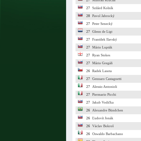
27
Milorad Kľúčiar
27
Szilárd Kolník
28
Pavol Jabrocký
27
Peter Senecký
27
Glenn de Ligt
27
František Ilavský
27
Mário Lupták
27
Ryan Stokes
27
Mário Gregáň
26
Radek Lasota
27
Gennaro Castagnetti
27
Alessio Antonioli
27
Piermario Picchi
27
Jakub Vodička
26
Alexandre Bündchen
26
Ľudovít Jonák
26
Václav Bokroš
26
Oswaldo Barbachano