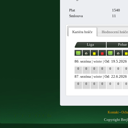
Plat
1540
Smlouva
11
Kariéra hráče
Hodnocení hráče
Liga
Pohar
86. sezóna |
winte
| Od: 19.5.2026
0
0
0
0
0
0
0
87. sezóna |
winte
| Od: 22.6.2026
0
0
0
0
0
0
0
-
Kontakt
Ochr
Copyright Brej