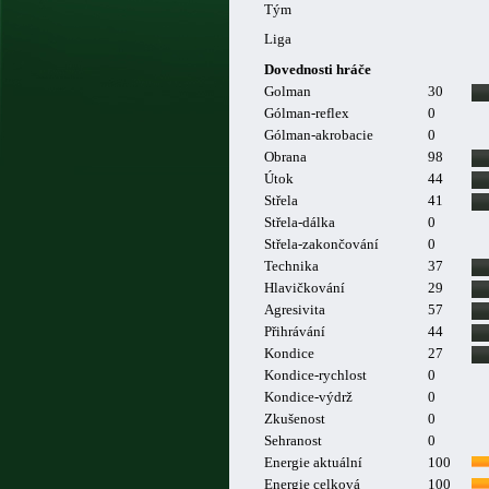
Tým
Liga
Dovednosti hráče
Golman
30
Gólman-reflex
0
Gólman-akrobacie
0
Obrana
98
Útok
44
Střela
41
Střela-dálka
0
Střela-zakončování
0
Technika
37
Hlavičkování
29
Agresivita
57
Přihrávání
44
Kondice
27
Kondice-rychlost
0
Kondice-výdrž
0
Zkušenost
0
Sehranost
0
Energie aktuální
100
Energie celková
100