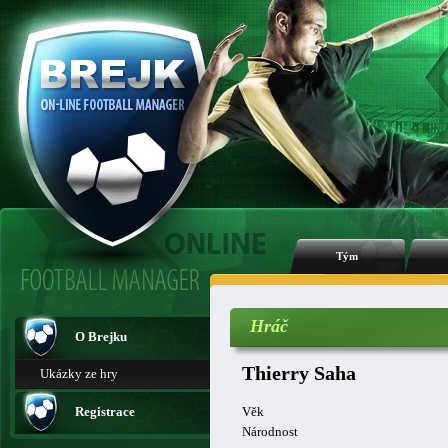
Tým
Hráč
O Brejku
Thierry Saha
Ukázky ze hry
Registrace
Věk
Národnost