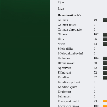
Tým
Liga
Dovednosti hráče
Golman
49
Gólman-reflex
0
Gólman-akrobacie
0
Obrana
167
Útok
56
Střela
44
Střela-dálka
0
Střela-zakončování
0
Technika
104
Hlavičkování
60
Agresivita
42
Přihrávání
52
Kondice
57
Kondice-rychlost
0
Kondice-výdrž
0
Zkušenost
0
Sehranost
0
Energie aktuální
93
Energie celková
100