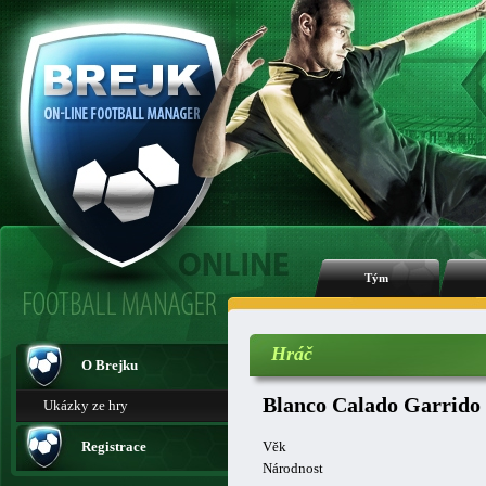
Tým
Hráč
O Brejku
Blanco Calado Garrido
Ukázky ze hry
Registrace
Věk
Národnost