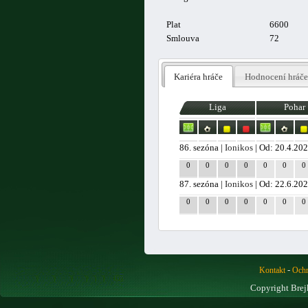
Plat
6600
Smlouva
72
Kariéra hráče
Hodnocení hráče
Liga
Pohar
86. sezóna |
Ionikos
| Od: 20.4.20
0
0
0
0
0
0
0
87. sezóna |
Ionikos
| Od: 22.6.20
0
0
0
0
0
0
0
-
Kontakt
Ochr
Copyright Brej