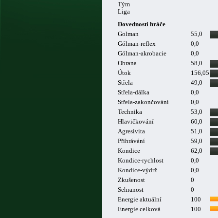
Tým
Liga
Dovednosti hráče
Golman
55,0
Gólman-reflex
0,0
Gólman-akrobacie
0,0
Obrana
58,0
Útok
156,05
Střela
49,0
Střela-dálka
0,0
Střela-zakončování
0,0
Technika
53,0
Hlavičkování
60,0
Agresivita
51,0
Přihrávání
59,0
Kondice
62,0
Kondice-rychlost
0,0
Kondice-výdrž
0,0
Zkušenost
0
Sehranost
0
Energie aktuální
100
Energie celková
100