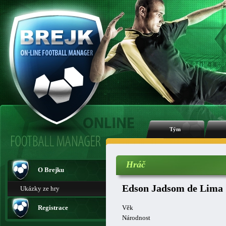
Tým
Hráč
O Brejku
Edson Jadsom de Lima
Ukázky ze hry
Registrace
Věk
Národnost