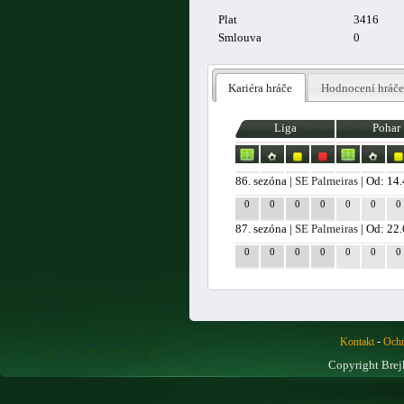
Plat
3416
Smlouva
0
Kariéra hráče
Hodnocení hráče
Liga
Pohar
86. sezóna |
SE Palmeiras
| Od: 14
0
0
0
0
0
0
0
87. sezóna |
SE Palmeiras
| Od: 22
0
0
0
0
0
0
0
-
Kontakt
Ochr
Copyright Brej