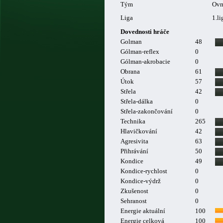
Tým
Ovm
Liga
1.li
Dovednosti hráče
Golman
48
Gólman-reflex
0
Gólman-akrobacie
0
Obrana
61
Útok
57
Střela
42
Střela-dálka
0
Střela-zakončování
0
Technika
265
Hlavičkování
42
Agresivita
63
Přihrávání
50
Kondice
49
Kondice-rychlost
0
Kondice-výdrž
0
Zkušenost
0
Sehranost
0
Energie aktuální
100
Energie celková
100