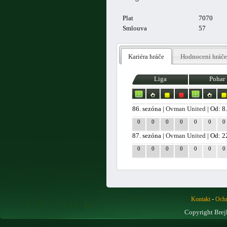
Plat
7070
Smlouva
57
Kariéra hráče
Hodnocení hráče
Liga
Pohar
86. sezóna |
Ovman United
| Od: 8
0
0
0
0
0
0
0
87. sezóna |
Ovman United
| Od: 2
0
0
0
0
0
0
0
-
Kontakt
Ochr
Copyright Brej