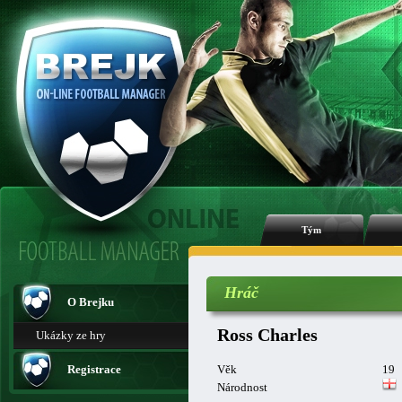
Tým
Hráč
O Brejku
Ross Charles
Ukázky ze hry
Registrace
Věk
19
Národnost