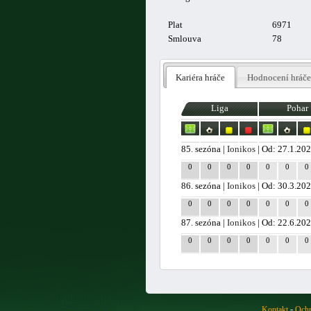
Plat
6971
Smlouva
78
Kariéra hráče
Hodnocení hráče
Liga
Pohar
85. sezóna |
Ionikos
| Od: 27.1.20
0
0
0
0
0
0
0
86. sezóna |
Ionikos
| Od: 30.3.20
0
0
0
0
0
0
0
87. sezóna |
Ionikos
| Od: 22.6.20
0
0
0
0
0
0
0
-
Kontakt
Ochr