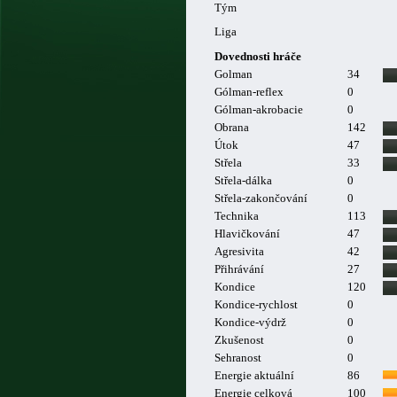
Tým
Liga
Dovednosti hráče
Golman
34
Gólman-reflex
0
Gólman-akrobacie
0
Obrana
142
Útok
47
Střela
33
Střela-dálka
0
Střela-zakončování
0
Technika
113
Hlavičkování
47
Agresivita
42
Přihrávání
27
Kondice
120
Kondice-rychlost
0
Kondice-výdrž
0
Zkušenost
0
Sehranost
0
Energie aktuální
86
Energie celková
100