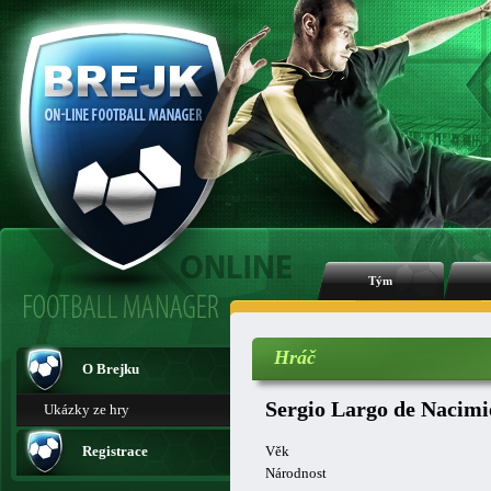
Tým
Hráč
O Brejku
Sergio Largo de Nacimi
Ukázky ze hry
Registrace
Věk
Národnost