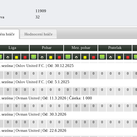
11909
uva
32
éra hráče
Hodnocení hráče
Liga
Pohar
Mez. pohar
Pratelak
. sezóna |
Oslov United F.C.
| Od: 30.12.2025
0
0
0
0
0
0
0
0
0
0
0
0
0
0
0
0
. sezóna |
Oslov United F.C.
| Od: 5.1.2025
0
0
0
0
0
0
0
0
0
0
0
0
0
0
0
0
. sezóna |
Ovman United
| Od: 11.3.2026 | Částka: 1 000
0
0
0
0
0
0
0
0
0
0
0
0
0
0
0
0
. sezóna |
Ovman United
| Od: 30.3.2026
0
0
0
0
0
0
0
0
0
0
0
0
0
0
0
0
. sezóna |
Ovman United
| Od: 22.6.2026