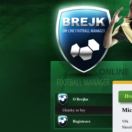
Hr
O Brejku
Mic
Ukázky ze hry
Registrace
Věk
Národ