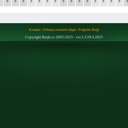
0
0
0
0
0
0
0
0
0
0
0
0
0
0
0
0
-
-
Kontakt
Ochrana osobních údajů
Podpořte Brejk
Copyright Brejk.cz 2005-2025 - ver.3.3/29.4.2025