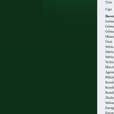
Tým
Liga
Doved
Golm
Gólma
Gólma
Obran
Útok
Střela
Střela
Střel
Techn
Hlavi
Agresi
Přihrá
Kondi
Kondi
Kondi
Zkuše
Sehra
Energi
Energ