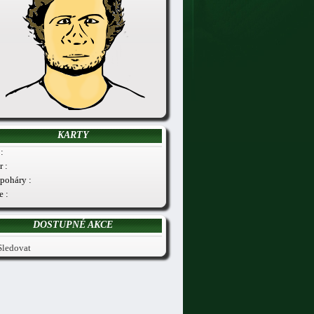
KARTY
:
r :
poháry :
e :
DOSTUPNÉ AKCE
Sledovat