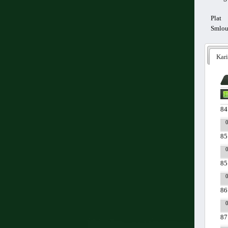
Plat
Smlo
Kari
84
85
85
86
87