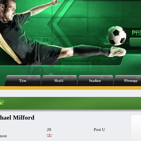
Tým
Hráči
Stadion
Přestupy
áč
hael Milford
20
Post U
nost