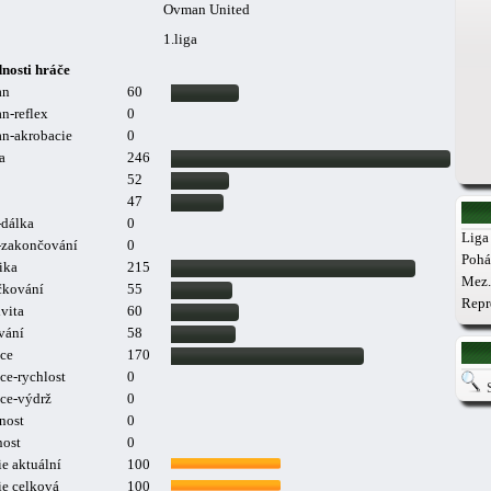
Ovman United
1.liga
nosti hráče
an
60
n-reflex
0
n-akrobacie
0
a
246
52
47
-dálka
0
Liga 
a-zakončování
0
Pohá
ika
215
Mez.
čkování
55
Repr
vita
60
vání
58
ce
170
ce-rychlost
0
ce-výdrž
0
nost
0
nost
0
e aktuální
100
ie celková
100