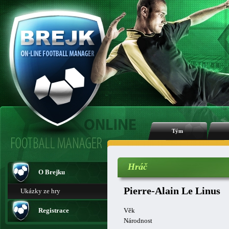
Tým
Hráč
O Brejku
Pierre-Alain Le Linus
Ukázky ze hry
Registrace
Věk
Národnost