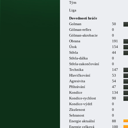
Tým
Liga
Dovednosti hráče
Golman
50
Gólman-reflex
0
Gólman-akrobacie
0
Obrana
191
Útok
154
Střela
44
Střela-dálka
0
Střela-zakončování
0
Technika
147
Hlavičkování
53
Agresivita
54
Přihrávání
47
Kondice
134
Kondice-rychlost
90
Kondice-výdrž
0
Zkušenost
0
Sehranost
0
Energie aktuální
88
Energie celková
100