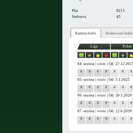
Plat
9215
Smlouva
45
Kariéra hráče
Hodnocení hráče
Liga
Pohar
84. sezóna |
winte
| Od: 27.12.202
0
0
0
0
0
0
0
85. sezóna |
winte
| Od: 5.1.2025
0
0
0
0
0
0
0
86. sezóna |
winte
| Od: 30.3.2026
0
0
0
0
0
0
0
87. sezóna |
winte
| Od: 22.6.2026
0
0
0
0
0
0
0