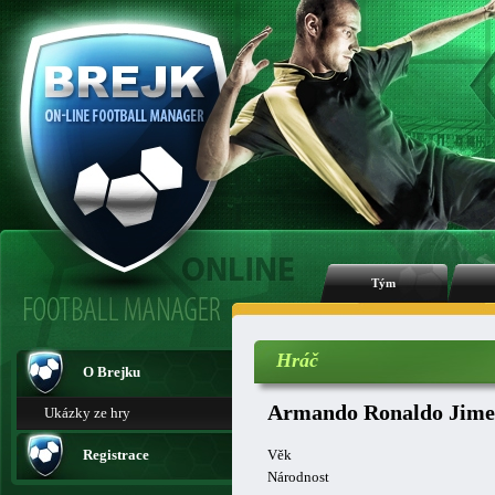
Tým
Hráč
O Brejku
Armando Ronaldo Jime
Ukázky ze hry
Registrace
Věk
Národnost