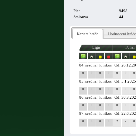
Plat
9498
Smlouva
44
Kariéra hráče
Hodnocení hráče
Liga
Pohar
84. sezóna |
Ionikos
| Od: 26.12.2
0
0
0
0
0
0
0
85. sezóna |
Ionikos
| Od: 5.1.202
0
0
0
0
0
0
0
86. sezóna |
Ionikos
| Od: 30.3.20
0
0
0
0
0
0
0
87. sezóna |
Ionikos
| Od: 22.6.20
0
0
0
0
2
2
0