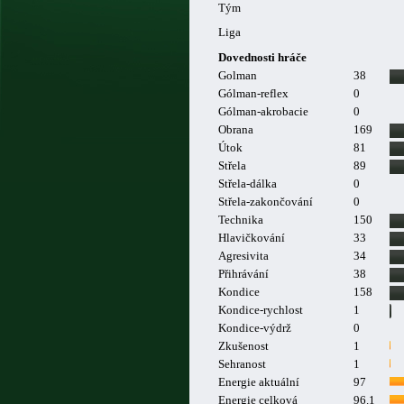
Tým
Liga
Dovednosti hráče
Golman
38
Gólman-reflex
0
Gólman-akrobacie
0
Obrana
169
Útok
81
Střela
89
Střela-dálka
0
Střela-zakončování
0
Technika
150
Hlavičkování
33
Agresivita
34
Přihrávání
38
Kondice
158
Kondice-rychlost
1
Kondice-výdrž
0
Zkušenost
1
Sehranost
1
Energie aktuální
97
Energie celková
96.1