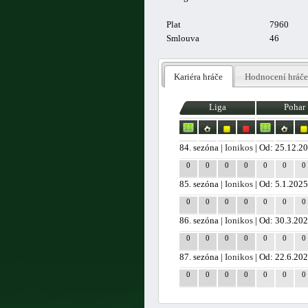
Plat
7960
Smlouva
46
Kariéra hráče
Hodnocení hráče
Liga
Pohar
84. sezóna |
Ionikos
| Od: 25.12.2
0
0
0
0
0
0
0
85. sezóna |
Ionikos
| Od: 5.1.202
0
0
0
0
0
0
0
86. sezóna |
Ionikos
| Od: 30.3.20
0
0
0
0
0
0
0
87. sezóna |
Ionikos
| Od: 22.6.20
0
0
0
0
0
0
0