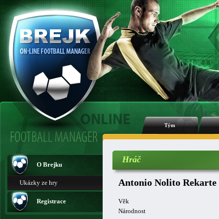
Tým
Hráč
O Brejku
Antonio Nolito Rekarte
Ukázky ze hry
Registrace
Věk
Národnost