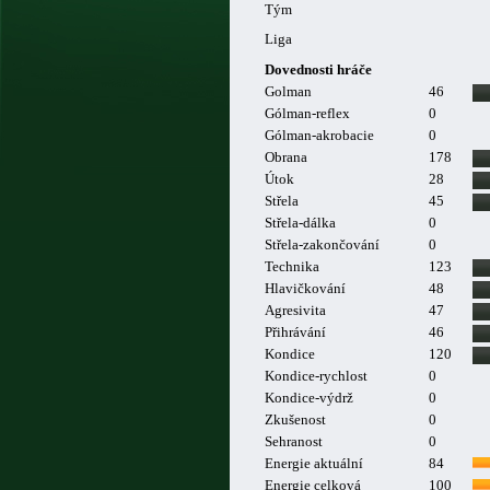
Tým
Liga
Dovednosti hráče
Golman
46
Gólman-reflex
0
Gólman-akrobacie
0
Obrana
178
Útok
28
Střela
45
Střela-dálka
0
Střela-zakončování
0
Technika
123
Hlavičkování
48
Agresivita
47
Přihrávání
46
Kondice
120
Kondice-rychlost
0
Kondice-výdrž
0
Zkušenost
0
Sehranost
0
Energie aktuální
84
Energie celková
100