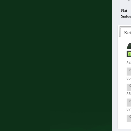
Plat
Smlo
Kari
84
85
86
87