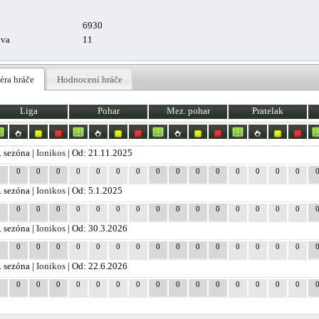
6930
uva
11
éra hráče
Hodnocení hráče
Liga
Pohar
Mez. pohar
Pratelak
. sezóna |
Ionikos
| Od: 21.11.2025
0
0
0
0
0
0
0
0
0
0
0
0
0
0
0
0
. sezóna |
Ionikos
| Od: 5.1.2025
0
0
0
0
0
0
0
0
0
0
0
0
0
0
0
0
. sezóna |
Ionikos
| Od: 30.3.2026
0
0
0
0
0
0
0
0
0
0
0
0
0
0
0
0
. sezóna |
Ionikos
| Od: 22.6.2026
0
0
0
0
0
0
0
0
0
0
0
0
0
0
0
0