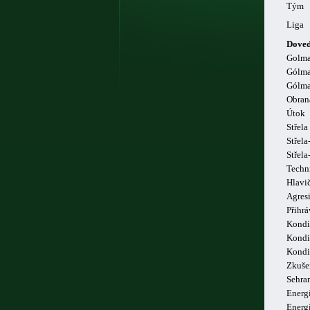
Tým
Liga
Doved
Golm
Gólma
Gólma
Obran
Útok
Střela
Střela
Střel
Techn
Hlavi
Agresi
Přihrá
Kondi
Kondi
Kondi
Zkuše
Sehra
Energi
Energ