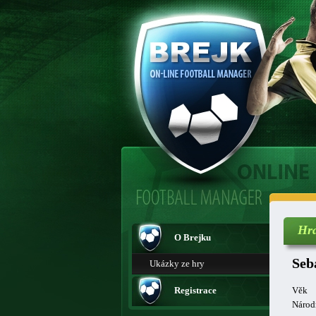
Hr
O Brejku
Seb
Ukázky ze hry
Registrace
Věk
Národ