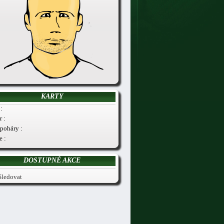
KARTY
:
r :
poháry :
e :
DOSTUPNÉ AKCE
Sledovat