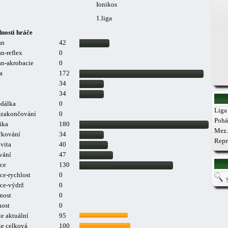
Ionikos
1.liga
nosti hráče
an
42
n-reflex
0
n-akrobacie
0
a
172
34
34
-dálka
0
Liga 
a-zakončování
0
Pohá
ika
180
Mez.
čkování
34
Repr
vita
40
vání
47
ce
130
ce-rychlost
0
ce-výdrž
0
nost
0
nost
0
e aktuální
95
ie celková
100