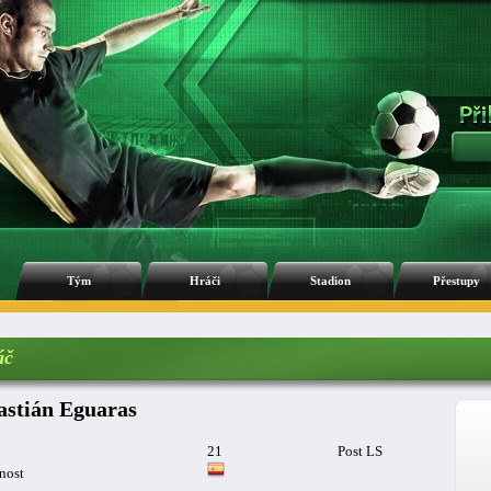
Tým
Hráči
Stadion
Přestupy
áč
astián Eguaras
21
Post LS
nost