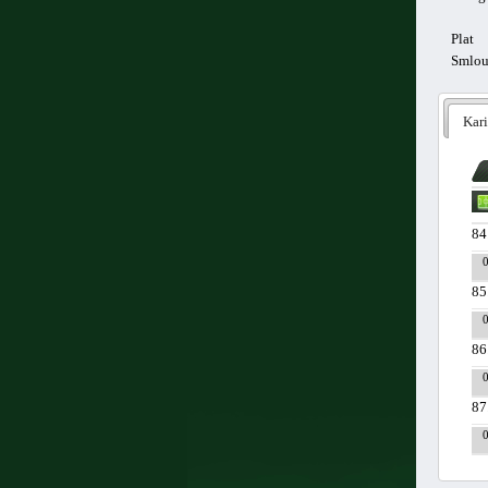
Plat
Smlo
Kari
84
85
86
87