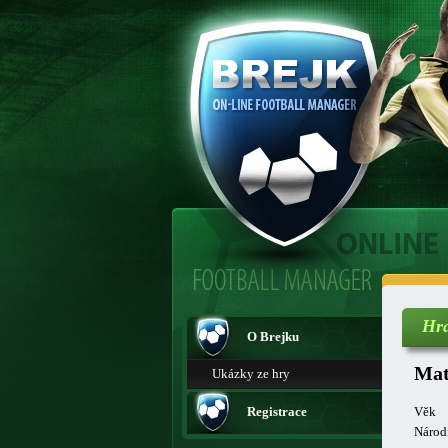
Hr
O Brejku
Mat
Ukázky ze hry
Registrace
Věk
Národ