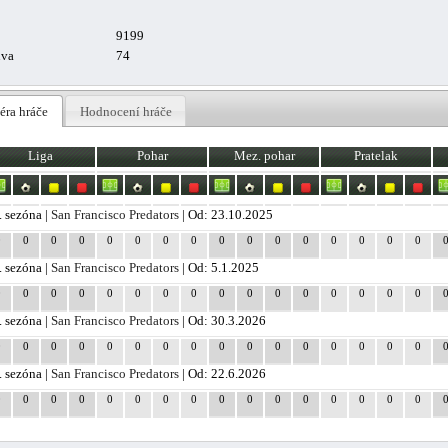
9199
uva
74
éra hráče
Hodnocení hráče
Liga
Pohar
Mez. pohar
Pratelak
. sezóna |
San Francisco Predators
| Od: 23.10.2025
0
0
0
0
0
0
0
0
0
0
0
0
0
0
0
0
. sezóna |
San Francisco Predators
| Od: 5.1.2025
0
0
0
0
0
0
0
0
0
0
0
0
0
0
0
0
. sezóna |
San Francisco Predators
| Od: 30.3.2026
0
0
0
0
0
0
0
0
0
0
0
0
0
0
0
0
. sezóna |
San Francisco Predators
| Od: 22.6.2026
0
0
0
0
0
0
0
0
0
0
0
0
0
0
0
0