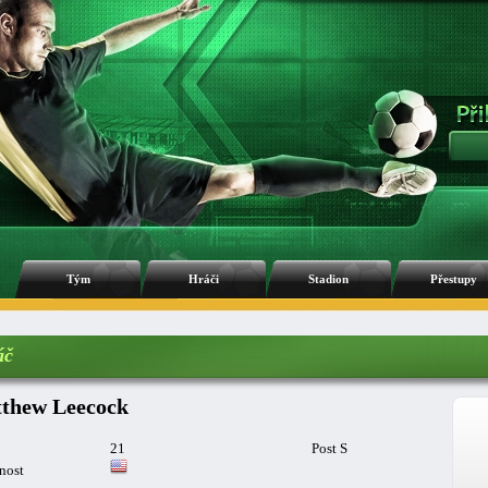
Tým
Hráči
Stadion
Přestupy
áč
thew Leecock
21
Post S
nost