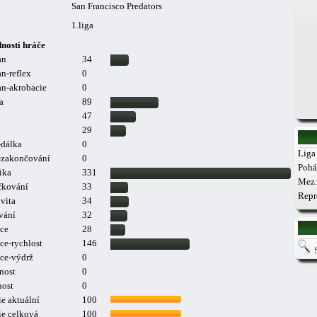
San Francisco Predators
1.liga
nosti hráče
an
34
n-reflex
0
n-akrobacie
0
a
89
47
29
-dálka
0
Liga 
a-zakončování
0
Pohá
ika
331
Mez.
čkování
33
Repr
vita
34
vání
32
ce
28
ce-rychlost
146
ce-výdrž
0
nost
0
nost
0
e aktuální
100
ie celková
100