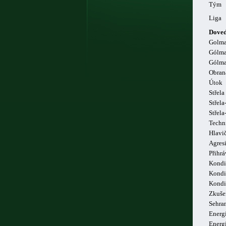
Tým
Liga
Doved
Golm
Gólma
Gólma
Obran
Útok
Střela
Střela
Střel
Techn
Hlavi
Agresi
Přihrá
Kondi
Kondi
Kondi
Zkuše
Sehra
Energi
Energ