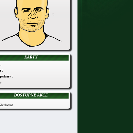
KARTY
:
r :
poháry :
e :
DOSTUPNÉ AKCE
Sledovat