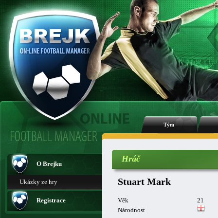
Tým
Hráč
O Brejku
Stuart Mark
Ukázky ze hry
Registrace
Věk
21
Národnost