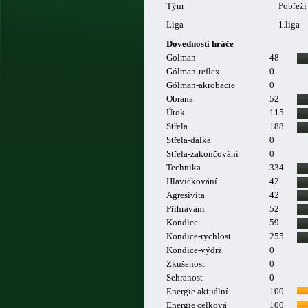
Tým
Pobřeží
Liga
1.liga
Dovednosti hráče
Golman
48
Gólman-reflex
0
Gólman-akrobacie
0
Obrana
52
Útok
115
Střela
188
Střela-dálka
0
Střela-zakončování
0
Technika
334
Hlavičkování
42
Agresivita
42
Přihrávání
52
Kondice
59
Kondice-rychlost
255
Kondice-výdrž
0
Zkušenost
0
Sehranost
0
Energie aktuální
100
Energie celková
100