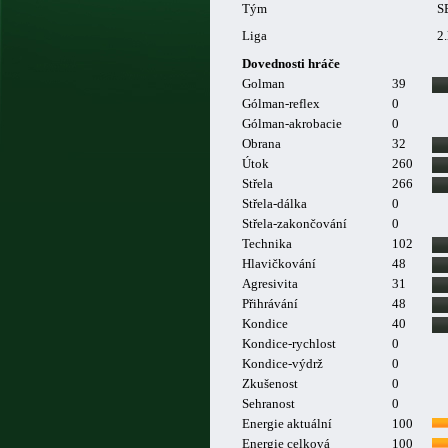
Tým
S
Liga
2.
Dovednosti hráče
Golman
39
Gólman-reflex
0
Gólman-akrobacie
0
Obrana
32
Útok
260
Střela
266
Střela-dálka
0
Střela-zakončování
0
Technika
102
Hlavičkování
48
Agresivita
31
Přihrávání
48
Kondice
40
Kondice-rychlost
0
Kondice-výdrž
0
Zkušenost
0
Sehranost
0
Energie aktuální
100
Energie celková
100