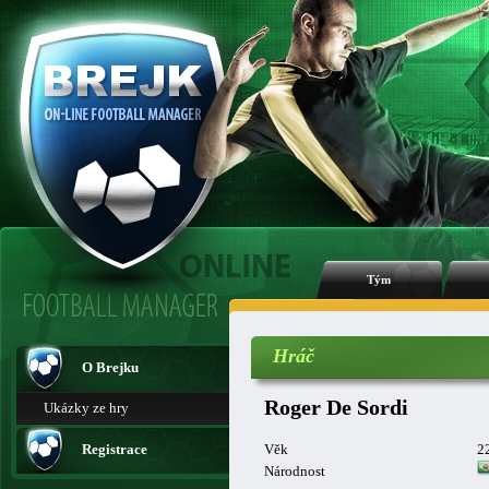
Tým
Hráč
O Brejku
Roger De Sordi
Ukázky ze hry
Registrace
Věk
2
Národnost