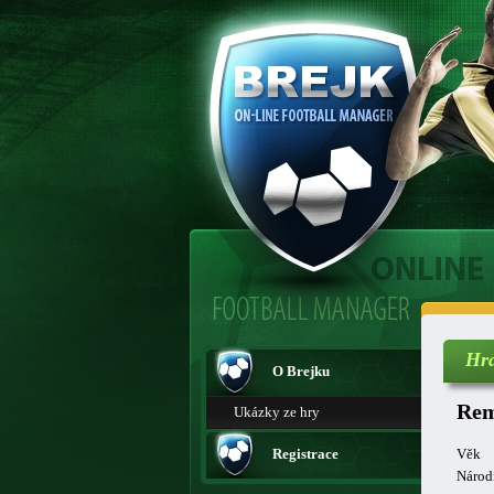
Hr
O Brejku
Rem
Ukázky ze hry
Registrace
Věk
Národ