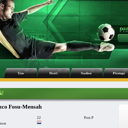
Tým
Hráči
Stadion
Přestupy
áč
co Fosu-Mensah
22
Post P
nost