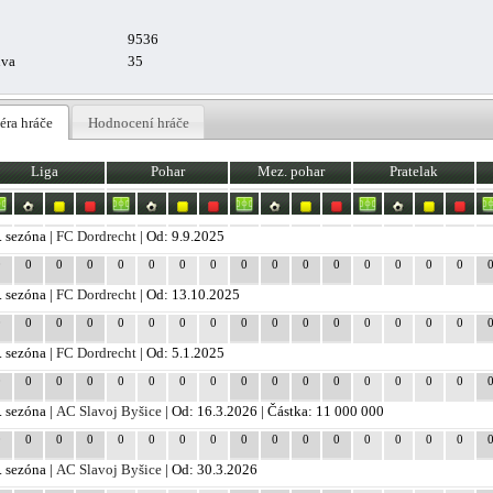
9536
uva
35
éra hráče
Hodnocení hráče
Liga
Pohar
Mez. pohar
Pratelak
. sezóna |
FC Dordrecht
| Od: 9.9.2025
0
0
0
0
0
0
0
0
0
0
0
0
0
0
0
0
. sezóna |
FC Dordrecht
| Od: 13.10.2025
0
0
0
0
0
0
0
0
0
0
0
0
0
0
0
0
. sezóna |
FC Dordrecht
| Od: 5.1.2025
0
0
0
0
0
0
0
0
0
0
0
0
0
0
0
0
. sezóna |
AC Slavoj Byšice
| Od: 16.3.2026 | Částka: 11 000 000
0
0
0
0
0
0
0
0
0
0
0
0
0
0
0
0
. sezóna |
AC Slavoj Byšice
| Od: 30.3.2026