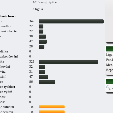
AC Slavoj Byšice
3.liga A
nosti hráče
an
349
n-reflex
22
n-akrobacie
22
a
38
42
28
-dálka
0
Liga 
a-zakončování
0
Pohá
ika
321
Mez.
čkování
32
Repr
vita
31
vání
47
ce
86
ce-rychlost
0
ce-výdrž
0
nost
0
nost
0
e aktuální
100
ie celková
100