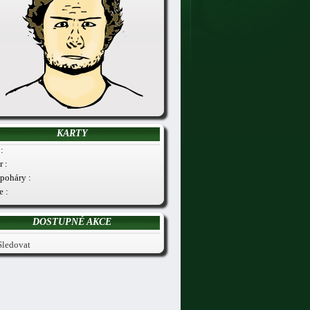
KARTY
:
r :
poháry :
e :
DOSTUPNÉ AKCE
Sledovat