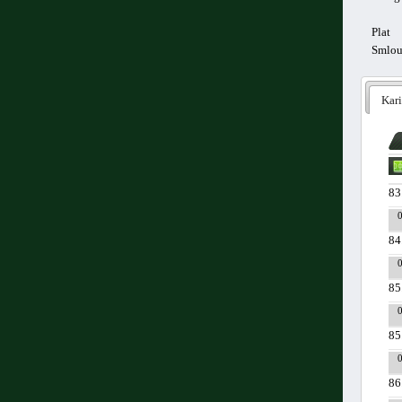
Plat
Smlo
Kari
83
84
85
85
86