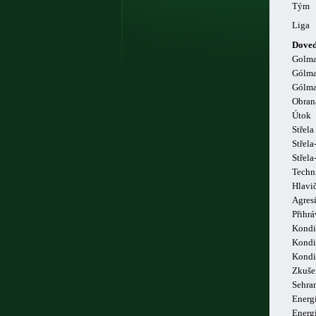
Tým
Liga
Doved
Golm
Gólma
Gólma
Obran
Útok
Střela
Střela
Střel
Techn
Hlavi
Agresi
Přihrá
Kondi
Kondi
Kondi
Zkuše
Sehra
Energi
Energ