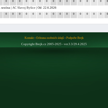
0
0
0
0
0
0
0
0
0
0
0
0
0
0
0
0
. sezóna |
AC Slavoj Byšice
| Od: 22.6.2026
0
0
0
0
0
0
0
0
0
0
0
0
0
0
0
0
-
-
Kontakt
Ochrana osobních údajů
Podpořte Brejk
Copyright Brejk.cz 2005-2025 - ver.3.3/29.4.2025