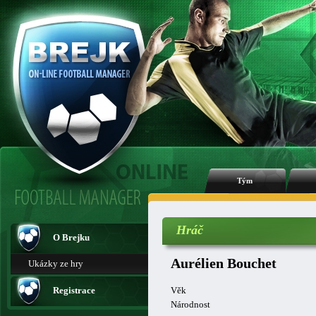
Tým
Hráč
O Brejku
Aurélien Bouchet
Ukázky ze hry
Registrace
Věk
Národnost