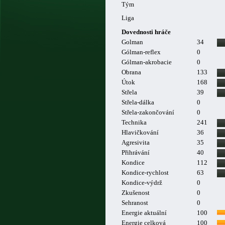
Tým
Liga
Dovednosti hráče
Golman
34
Gólman-reflex
0
Gólman-akrobacie
0
Obrana
133
Útok
168
Střela
39
Střela-dálka
0
Střela-zakončování
0
Technika
241
Hlavičkování
36
Agresivita
35
Přihrávání
40
Kondice
112
Kondice-rychlost
63
Kondice-výdrž
0
Zkušenost
0
Sehranost
0
Energie aktuální
100
Energie celková
100