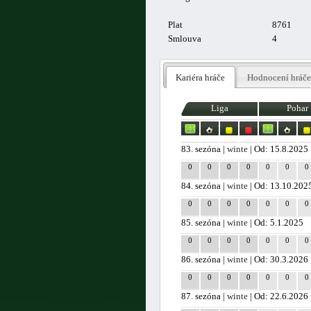
Plat
8761
Smlouva
4
Kariéra hráče
Hodnocení hráče
Liga
Pohar
83. sezóna |
winte
| Od: 15.8.2025
0
0
0
0
0
0
0
84. sezóna |
winte
| Od: 13.10.202
0
0
0
0
0
0
0
85. sezóna |
winte
| Od: 5.1.2025
0
0
0
0
0
0
0
86. sezóna |
winte
| Od: 30.3.2026
0
0
0
0
0
0
0
87. sezóna |
winte
| Od: 22.6.2026