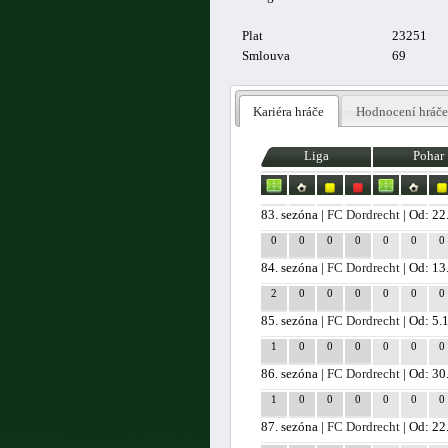
Plat
23251
Smlouva
69
Kariéra hráče
Hodnocení hráče
Liga
Pohar
83. sezóna |
FC Dordrecht
| Od: 22
0
0
0
0
0
0
0
84. sezóna |
FC Dordrecht
| Od: 13
2
0
0
0
0
0
0
85. sezóna |
FC Dordrecht
| Od: 5.
1
0
0
0
0
0
0
86. sezóna |
FC Dordrecht
| Od: 30
1
0
0
0
0
0
0
87. sezóna |
FC Dordrecht
| Od: 22