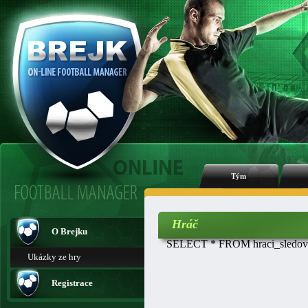
Tým
Hráč
O Brejku
SELECT * FROM hraci_sledovan
Ukázky ze hry
Registrace