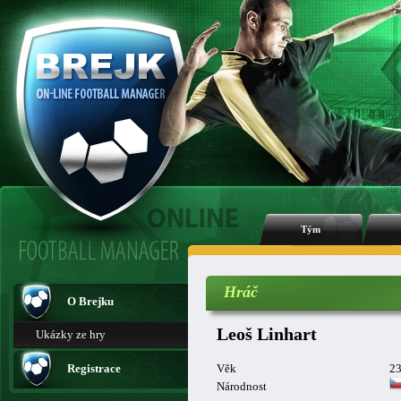
Tým
Hráč
O Brejku
Leoš Linhart
Ukázky ze hry
Registrace
Věk
2
Národnost