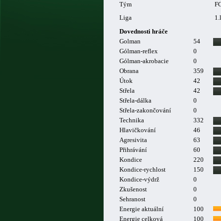
Tým
FC
Liga
1.
Dovednosti hráče
Golman
54
Gólman-reflex
0
Gólman-akrobacie
0
Obrana
359
Útok
42
Střela
42
Střela-dálka
0
Střela-zakončování
0
Technika
332
Hlavičkování
46
Agresivita
63
Přihrávání
60
Kondice
220
Kondice-rychlost
150
Kondice-výdrž
0
Zkušenost
0
Sehranost
0
Energie aktuální
100
Energie celková
100