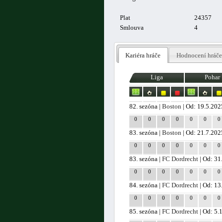
Plat
24357
Smlouva
4
Kariéra hráče
Hodnocení hráče
Liga
Pohar
82. sezóna |
Boston
| Od: 19.5.202
0
0
0
0
0
0
0
83. sezóna |
Boston
| Od: 21.7.202
0
0
0
0
0
0
0
83. sezóna |
FC Dordrecht
| Od: 31
0
0
0
0
0
0
0
84. sezóna |
FC Dordrecht
| Od: 13
0
0
0
0
0
0
0
85. sezóna |
FC Dordrecht
| Od: 5.