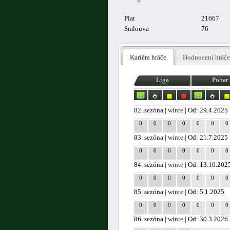
Plat
21667
Smlouva
76
Kariéra hráče
Hodnocení hráče
Liga
Pohar
82. sezóna |
winte
| Od: 29.4.2025
0
0
0
0
0
0
0
83. sezóna |
winte
| Od: 21.7.2025
0
0
0
0
0
0
0
84. sezóna |
winte
| Od: 13.10.202
0
0
0
0
0
0
0
85. sezóna |
winte
| Od: 5.1.2025
0
0
0
0
0
0
0
86. sezóna |
winte
| Od: 30.3.2026