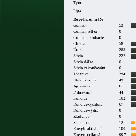
Tým
Liga
Dovednosti hráče
Golman
53
Gólman-reflex
0
Gólman-akrobacie
0
Obrana
58
Útok
283
Střela
222
Střela-dálka
0
Střela-zakončování
0
Technika
254
Hlavičkování
49
Agresivita
61
Přihrávání
44
Kondice
102
Kondice-rychlost
67
Kondice-výdrž
0
Zkušenost
0
Sehranost
12
Energie aktuální
100
Energie celková
99.7