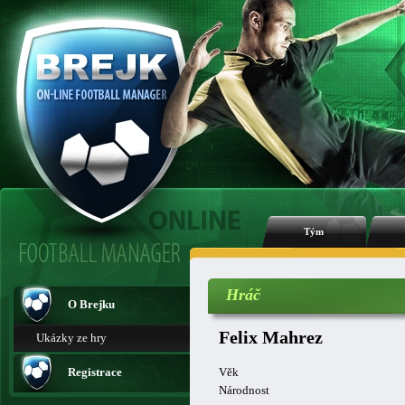
Tým
Hráč
O Brejku
Felix Mahrez
Ukázky ze hry
Registrace
Věk
Národnost