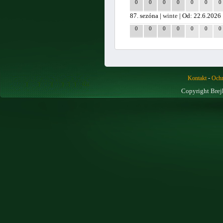
0
0
0
0
0
0
0
87. sezóna |
winte
| Od: 22.6.2026
0
0
0
0
0
0
0
-
Kontakt
Ochr
Copyright Brej