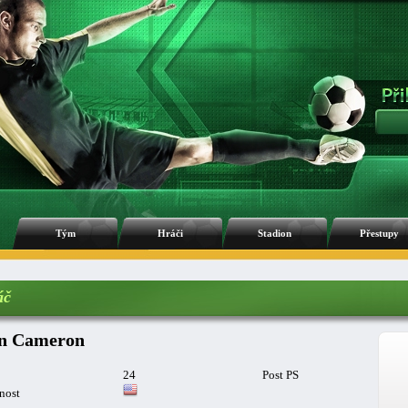
Tým
Hráči
Stadion
Přestupy
áč
n Cameron
24
Post PS
nost