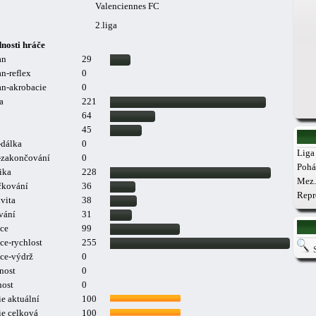
Valenciennes FC
2.liga
nosti hráče
an
29
n-reflex
0
n-akrobacie
0
a
221
64
45
-dálka
0
Liga 
a-zakončování
0
Pohá
ika
228
Mez.
čkování
36
Repr
vita
38
vání
31
ce
99
ce-rychlost
255
ce-výdrž
0
nost
0
nost
0
e aktuální
100
ie celková
100