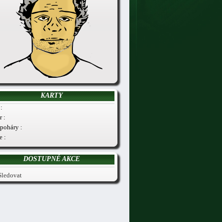
KARTY
:
r :
poháry :
e :
DOSTUPNÉ AKCE
Sledovat