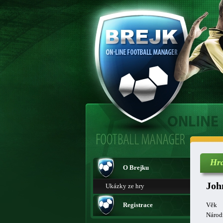
Hr
O Brejku
Joh
Ukázky ze hry
Registrace
Věk
Národ