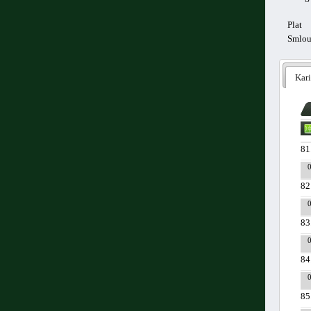
Plat
Smlo
Kari
81
82
83
84
85