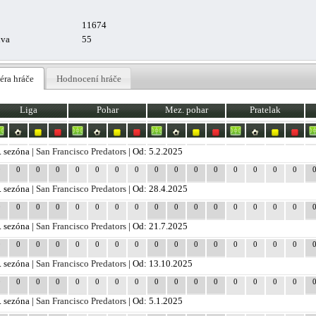
11674
uva
55
éra hráče
Hodnocení hráče
Liga
Pohar
Mez. pohar
Pratelak
. sezóna |
San Francisco Predators
| Od: 5.2.2025
0
0
0
0
0
0
0
0
0
0
0
0
0
0
0
0
. sezóna |
San Francisco Predators
| Od: 28.4.2025
0
0
0
0
0
0
0
0
0
0
0
0
0
0
0
0
. sezóna |
San Francisco Predators
| Od: 21.7.2025
0
0
0
0
0
0
0
0
0
0
0
0
0
0
0
0
. sezóna |
San Francisco Predators
| Od: 13.10.2025
0
0
0
0
0
0
0
0
0
0
0
0
0
0
0
0
. sezóna |
San Francisco Predators
| Od: 5.1.2025