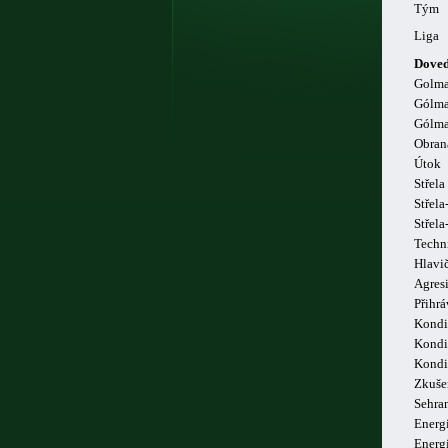
Tým
Liga
Doved
Golm
Gólma
Gólma
Obran
Útok
Střela
Střela
Střel
Techn
Hlavi
Agresi
Přihrá
Kondi
Kondi
Kondi
Zkuše
Sehra
Energi
Energ