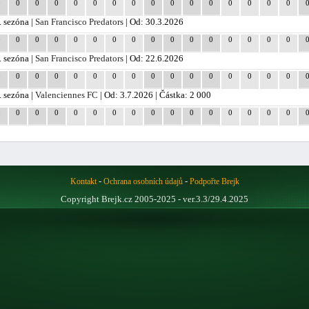
0
0
0
0
0
0
0
0
0
0
0
0
0
0
0
0
. sezóna |
San Francisco Predators
| Od: 30.3.2026
0
0
0
0
0
0
0
0
0
0
0
0
0
0
0
0
. sezóna |
San Francisco Predators
| Od: 22.6.2026
0
0
0
0
0
0
0
0
0
0
0
0
0
0
0
0
. sezóna |
Valenciennes FC
| Od: 3.7.2026 | Částka: 2 000
0
0
0
0
0
0
0
0
0
0
0
0
0
0
0
0
-
-
Kontakt
Ochrana osobních údajů
Podpořte Brejk
Copyright Brejk.cz 2005-2025 - ver.3.3/29.4.2025