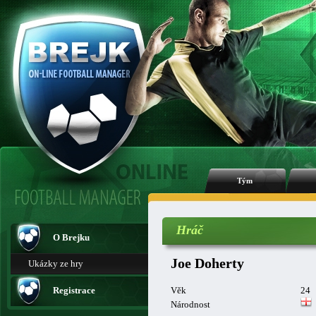
Tým
Hráč
O Brejku
Joe Doherty
Ukázky ze hry
Registrace
Věk
24
Národnost