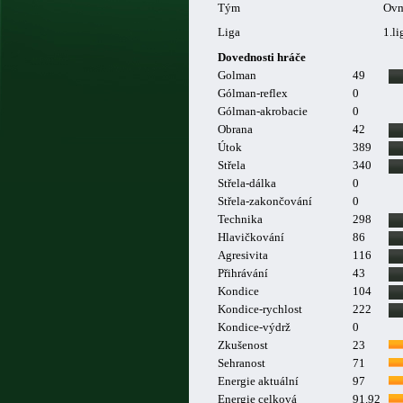
Tým
Ovm
Liga
1.li
Dovednosti hráče
Golman
49
Gólman-reflex
0
Gólman-akrobacie
0
Obrana
42
Útok
389
Střela
340
Střela-dálka
0
Střela-zakončování
0
Technika
298
Hlavičkování
86
Agresivita
116
Přihrávání
43
Kondice
104
Kondice-rychlost
222
Kondice-výdrž
0
Zkušenost
23
Sehranost
71
Energie aktuální
97
Energie celková
91.92