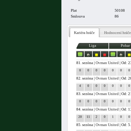
Plat
50108
Smlouva
86
Kariéra hráče
Hodnocení hráče
Liga
Pohar
81. sezóna |
Ovman United
| Od: 2
0
0
0
0
0
0
0
82. sezóna |
Ovman United
| Od: 2
4
0
0
0
0
0
0
83. sezóna |
Ovman United
| Od: 2
0
0
0
0
0
0
0
84. sezóna |
Ovman United
| Od: 1
20
11
2
0
1
0
0
85. sezóna |
Ovman United
| Od: 5