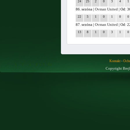
24
25
2
0
3
4
1
86. sezóna |
Ovman United
| Od: 3
22
5
1
0
1
0
0
87. sezóna |
Ovman United
| Od: 2
13
8
1
0
3
1
0
-
Kontakt
Ochr
Copyright Brej