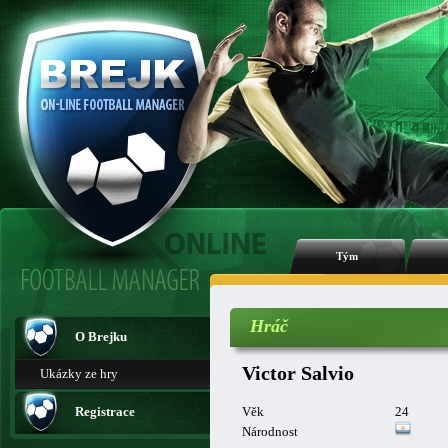
Tým
Hráč
O Brejku
Victor Salvio
Ukázky ze hry
Registrace
Věk
24
Národnost