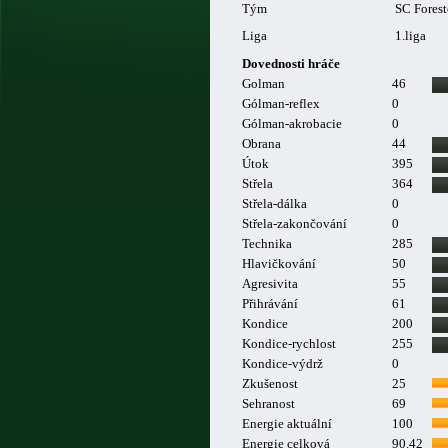
Tým
SC Forest
Liga
1.liga
Dovednosti hráče
Golman
46
Gólman-reflex
0
Gólman-akrobacie
0
Obrana
44
Útok
395
Střela
364
Střela-dálka
0
Střela-zakončování
0
Technika
285
Hlavičkování
50
Agresivita
55
Přihrávání
61
Kondice
200
Kondice-rychlost
255
Kondice-výdrž
0
Zkušenost
25
Sehranost
69
Energie aktuální
100
Energie celková
90.42