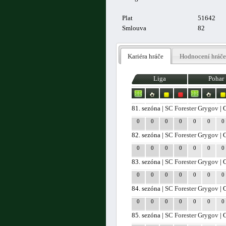
Plat
51642
Smlouva
82
Kariéra hráče
Hodnocení hráče
Liga
Pohar
81. sezóna |
SC Forester Grygov
| 
0
0
0
0
0
0
0
82. sezóna |
SC Forester Grygov
| 
0
0
0
0
0
0
0
83. sezóna |
SC Forester Grygov
| 
0
0
0
0
0
0
0
84. sezóna |
SC Forester Grygov
| 
0
0
0
0
0
0
0
85. sezóna |
SC Forester Grygov
| 