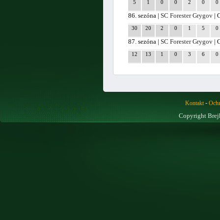
5
1
0
0
2
0
0
86. sezóna |
SC Forester Grygov
| 
30
20
2
0
1
5
0
87. sezóna |
SC Forester Grygov
| 
12
13
1
0
3
6
0
-
Kontakt
Ochr
Copyright Brej