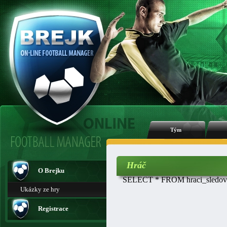
Tým
Hráč
O Brejku
SELECT * FROM hraci_sledovan
Ukázky ze hry
Registrace