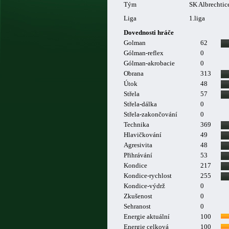
Tým
SK Albrechtice
Liga
1.liga
Dovednosti hráče
Golman
62
Gólman-reflex
0
Gólman-akrobacie
0
Obrana
313
Útok
48
Střela
57
Střela-dálka
0
Střela-zakončování
0
Technika
369
Hlavičkování
49
Agresivita
48
Přihrávání
53
Kondice
217
Kondice-rychlost
255
Kondice-výdrž
0
Zkušenost
0
Sehranost
0
Energie aktuální
100
Energie celková
100