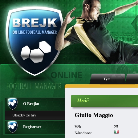
Tým
Hráč
O Brejku
Giulio Maggio
Ukázky ze hry
Registrace
Věk
25
Národnost