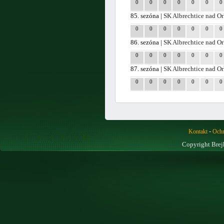
0
0
0
0
0
0
0
85. sezóna |
SK Albrechtice nad Or
0
0
0
0
0
0
0
86. sezóna |
SK Albrechtice nad Or
0
0
0
0
0
0
0
87. sezóna |
SK Albrechtice nad Or
0
0
0
0
0
0
0
-
Kontakt
Ochr
Copyright Brej