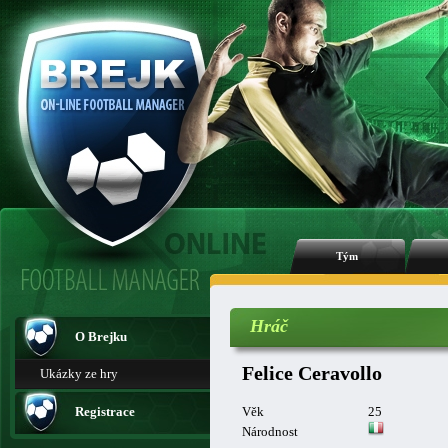
Tým
Hráč
O Brejku
Felice Ceravollo
Ukázky ze hry
Registrace
Věk
25
Národnost