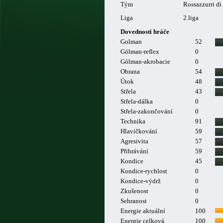
Tým
Rossazzurri di
Liga
2.liga
Dovednosti hráče
Golman
52
Gólman-reflex
0
Gólman-akrobacie
0
Obrana
54
Útok
48
Střela
43
Střela-dálka
0
Střela-zakončování
0
Technika
91
Hlavičkování
59
Agresivita
57
Přihrávání
59
Kondice
45
Kondice-rychlost
0
Kondice-výdrž
0
Zkušenost
0
Sehranost
0
Energie aktuální
100
Energie celková
100