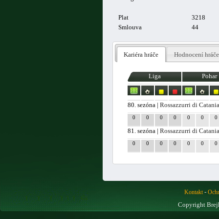
Plat
3218
Smlouva
44
Kariéra hráče
Hodnocení hráče
Liga
Pohar
80. sezóna |
Rossazzurri di Catani
0
0
0
0
0
0
0
81. sezóna |
Rossazzurri di Catani
0
0
0
0
0
0
0
-
Kontakt
Ochr
Copyright Brej