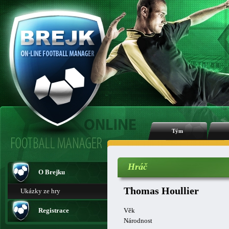
Tým
Hráč
O Brejku
Thomas Houllier
Ukázky ze hry
Registrace
Věk
Národnost