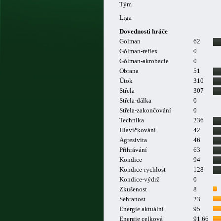
Tým
Liga
Dovednosti hráče
Golman
62
Gólman-reflex
0
Gólman-akrobacie
0
Obrana
51
Útok
310
Střela
307
Střela-dálka
0
Střela-zakončování
0
Technika
236
Hlavičkování
42
Agresivita
46
Přihrávání
63
Kondice
94
Kondice-rychlost
128
Kondice-výdrž
0
Zkušenost
8
Sehranost
23
Energie aktuální
95
Energie celková
91.66