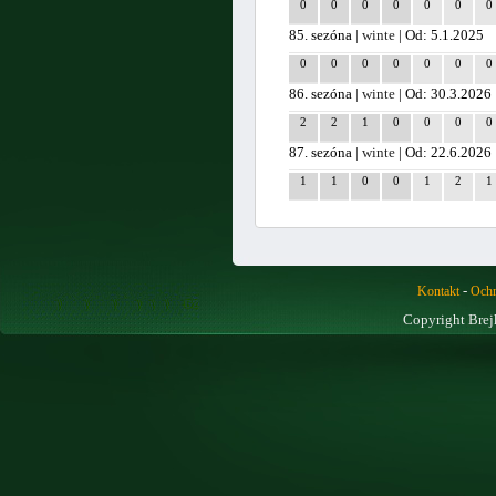
0
0
0
0
0
0
0
85. sezóna |
winte
| Od: 5.1.2025
0
0
0
0
0
0
0
86. sezóna |
winte
| Od: 30.3.2026
2
2
1
0
0
0
0
87. sezóna |
winte
| Od: 22.6.2026
1
1
0
0
1
2
1
-
Kontakt
Ochr
Copyright Brej