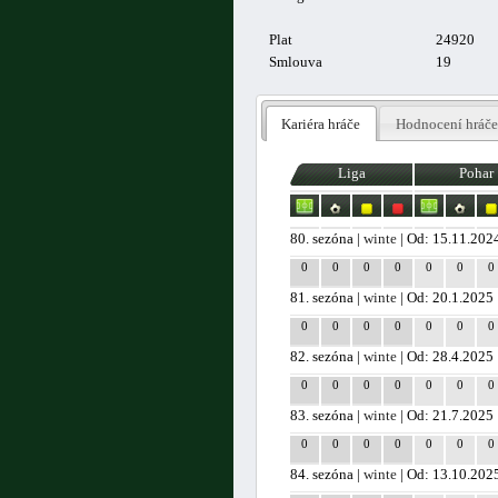
Plat
24920
Smlouva
19
Kariéra hráče
Hodnocení hráče
Liga
Pohar
80. sezóna |
winte
| Od: 15.11.202
0
0
0
0
0
0
0
81. sezóna |
winte
| Od: 20.1.2025
0
0
0
0
0
0
0
82. sezóna |
winte
| Od: 28.4.2025
0
0
0
0
0
0
0
83. sezóna |
winte
| Od: 21.7.2025
0
0
0
0
0
0
0
84. sezóna |
winte
| Od: 13.10.202