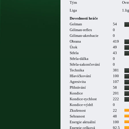
Tým
Ovm
Liga
1.li
Dovednosti hráče
Golman
54
Gólman-reflex
0
Gólman-akrobacie
0
Obrana
419
Útok
49
Střela
43
Střela-dálka
0
Střela-zakončování
0
Technika
381
Hlavičkování
100
Agresivita
107
Přihrávání
58
Kondice
201
Kondice-rychlost
222
Kondice-výdrž
0
Zkušenost
22
Sehranost
48
Energie aktuální
100
Energie celková
92.5