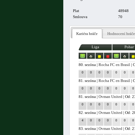
Plat
48948
Smlouva
70
Kariéra hráče
Hodnocení hráče
Liga
Pohar
80. sezóna |
Rocha FC en Brasil
| 
0
0
0
0
0
0
0
81. sezóna |
Rocha FC en Brasil
| 
0
0
0
0
0
0
0
81. sezóna |
Ovman United
| Od: 2
0
0
0
0
0
0
0
82. sezóna |
Ovman United
| Od: 2
4
0
0
0
0
0
0
83. sezóna |
Ovman United
| Od: 2