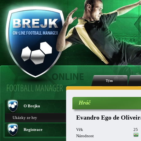
Tým
Hráč
O Brejku
Evandro Ego de Oliveir
Ukázky ze hry
Registrace
Věk
25
Národnost