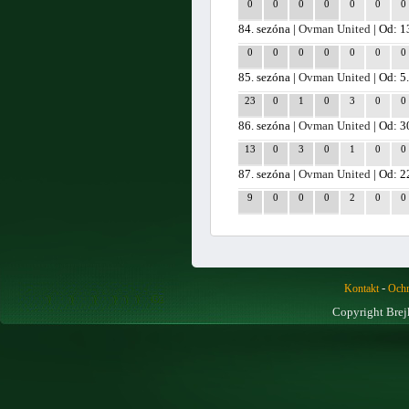
0
0
0
0
0
0
0
84. sezóna |
Ovman United
| Od: 1
0
0
0
0
0
0
0
85. sezóna |
Ovman United
| Od: 5
23
0
1
0
3
0
0
86. sezóna |
Ovman United
| Od: 3
13
0
3
0
1
0
0
87. sezóna |
Ovman United
| Od: 2
9
0
0
0
2
0
0
-
Kontakt
Ochr
Copyright Brej