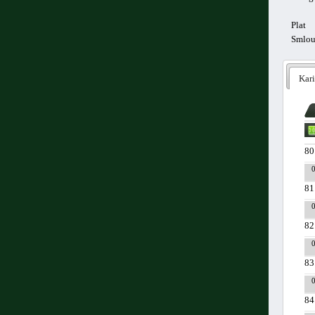
Plat
Smlo
Kari
80
81
82
83
84