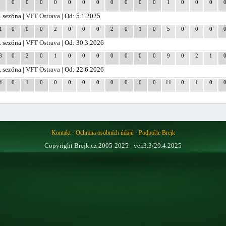
0
0
0
0
0
0
0
0
0
0
0
0
1
0
0
0
. sezóna |
VFT Ostrava
| Od: 5.1.2025
1
0
0
0
2
0
0
0
2
0
1
0
5
0
0
0
. sezóna |
VFT Ostrava
| Od: 30.3.2026
8
0
2
0
1
0
0
0
0
0
0
0
9
0
2
1
. sezóna |
VFT Ostrava
| Od: 22.6.2026
4
0
1
0
0
0
0
0
0
0
0
0
11
0
1
0
-
-
Kontakt
Ochrana osobních údajů
Podpořte Brejk
Copyright Brejk.cz 2005-2025 - ver.3.3/29.4.2025