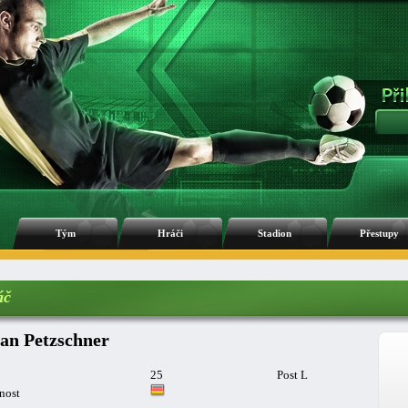
Tým
Hráči
Stadion
Přestupy
áč
fan Petzschner
25
Post L
nost