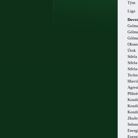
Tým
Liga
Doved
Golm
Gólma
Gólma
Obran
Útok
Střela
Střela
Střel
Techn
Hlavi
Agresi
Přihrá
Kondi
Kondi
Kondi
Zkuše
Sehra
Energi
Energ