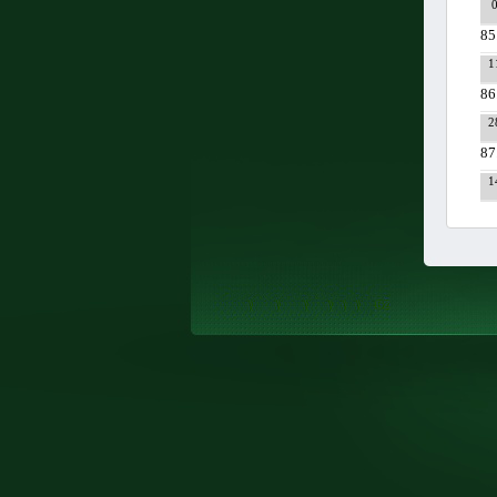
85
1
86
2
87
1