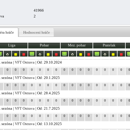
41966
uva
2
éra hráče
Hodnocení hráče
Liga
Pohar
Mez. pohar
Pratelak
. sezóna |
VFT Ostrava
| Od: 29.10.2024
0
0
0
0
0
0
0
0
0
0
0
0
0
0
0
0
. sezóna |
VFT Ostrava
| Od: 20.1.2025
0
0
0
0
0
0
0
0
0
0
0
0
0
0
0
0
. sezóna |
VFT Ostrava
| Od: 28.4.2025
0
0
0
0
0
0
0
0
0
0
0
0
0
0
0
0
. sezóna |
VFT Ostrava
| Od: 21.7.2025
0
0
0
0
0
0
0
0
0
0
0
0
0
0
0
0
. sezóna |
VFT Ostrava
| Od: 13.10.2025