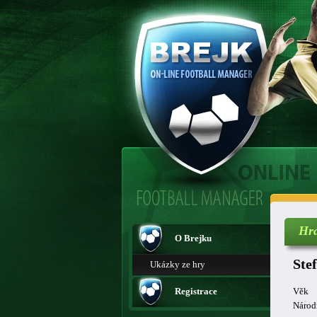
Hr
O Brejku
Ste
Ukázky ze hry
Registrace
Věk
Národ