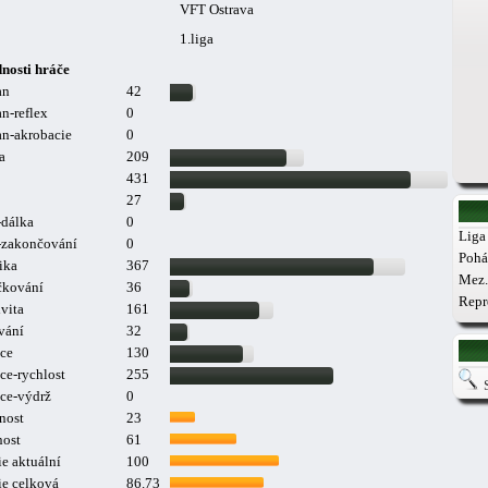
VFT Ostrava
1.liga
nosti hráče
an
42
n-reflex
0
n-akrobacie
0
a
209
431
27
-dálka
0
Liga 
a-zakončování
0
Pohá
ika
367
Mez.
čkování
36
Repr
vita
161
vání
32
ce
130
ce-rychlost
255
ce-výdrž
0
nost
23
nost
61
e aktuální
100
ie celková
86.73