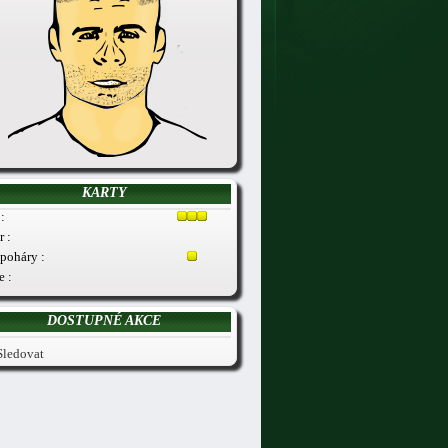
KARTY
:
r :
poháry :
e :
DOSTUPNÉ AKCE
Sledovat