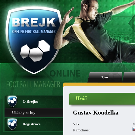
Tým
Hráč
O Brejku
Gustav Koudelka
Ukázky ze hry
Registrace
Věk
2
Národnost