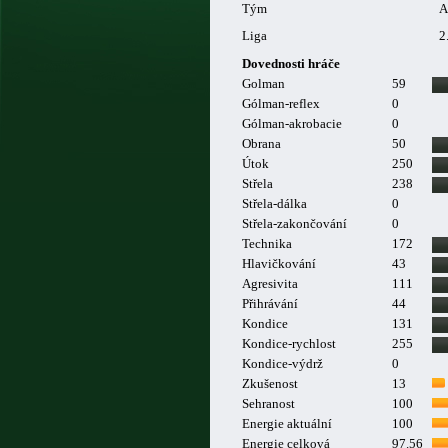
Tým
A
Liga
2
Dovednosti hráče
Golman
59
Gólman-reflex
0
Gólman-akrobacie
0
Obrana
50
Útok
250
Střela
238
Střela-dálka
0
Střela-zakončování
0
Technika
172
Hlavičkování
43
Agresivita
111
Přihrávání
44
Kondice
131
Kondice-rychlost
255
Kondice-výdrž
0
Zkušenost
13
Sehranost
100
Energie aktuální
100
Energie celková
97.56