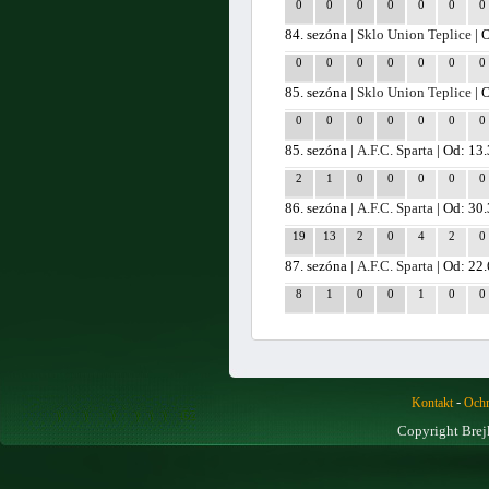
0
0
0
0
0
0
0
84. sezóna |
Sklo Union Teplice
| 
0
0
0
0
0
0
0
85. sezóna |
Sklo Union Teplice
| 
0
0
0
0
0
0
0
85. sezóna |
A.F.C. Sparta
| Od: 13.
2
1
0
0
0
0
0
86. sezóna |
A.F.C. Sparta
| Od: 30
19
13
2
0
4
2
0
87. sezóna |
A.F.C. Sparta
| Od: 22
8
1
0
0
1
0
0
-
Kontakt
Ochr
Copyright Brej