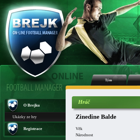
Tým
Hráč
O Brejku
Zinedine Balde
Ukázky ze hry
Registrace
Věk
Národnost