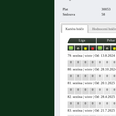
Plat
30053
Smlouva
58
Kariéra hráče
Hodnocení hráče
Liga
Pohar
79. sezóna |
winte
| Od: 13.8.2024
0
0
0
0
0
0
0
80. sezóna |
winte
| Od: 28.10.202
0
0
0
0
0
0
0
81. sezóna |
winte
| Od: 20.1.2025
0
0
0
0
0
0
0
82. sezóna |
winte
| Od: 28.4.2025
0
0
0
0
0
0
0
83. sezóna |
winte
| Od: 21.7.2025