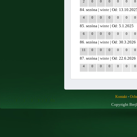
2
0
0
0
0
0
0
84. sezóna |
winte
| Od: 13.10.202
4
0
0
0
0
0
0
85. sezóna |
winte
| Od: 5.1.2025
6
0
0
0
0
0
0
86. sezóna |
winte
| Od: 30.3.2026
11
0
0
0
0
0
0
87. sezóna |
winte
| Od: 22.6.2026
4
0
0
0
0
0
0
-
Kontakt
Ochr
Copyright Brej