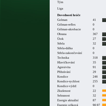
Tým
Liga
Dovednosti hráče
Golman
41
Gólman-reflex
0
Gólman-akrobacie
0
Obrana
367
Útok
27
Střela
32
Střela-dálka
0
Střela-zakončování
0
Technika
318
Hlavičkování
35
Agresivita
91
Přihrávání
29
Kondice
246
Kondice-rychlost
255
Kondice-výdrž
0
Zkušenost
22
Sehranost
32
Energie aktuální
87
Energie celková
90.97