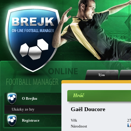
Tým
Hráč
O Brejku
Gaël Doucore
Ukázky ze hry
Registrace
Věk
2
Národnost