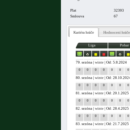
Plat
32393
Smlouva
67
Kariéra hráče
Hodnocení hráče
Liga
Pohar
79. sezóna |
winte
| Od: 5.8.2024
0
0
0
0
0
0
0
80. sezóna |
winte
| Od: 28.10.202
0
0
0
0
0
0
0
81. sezóna |
winte
| Od: 20.1.2025
0
0
0
0
0
0
0
82. sezóna |
winte
| Od: 28.4.2025
0
0
0
0
0
0
0
83. sezóna |
winte
| Od: 21.7.2025