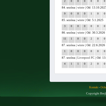
2
0
0
0
0
0
0
84. sezóna |
winte
| Od: 13.10.202
9
0
0
0
1
0
0
85. sezóna |
winte
| Od: 5.1.2025
3
0
0
0
0
0
0
86. sezóna |
winte
| Od: 30.3.2026
11
1
0
0
2
0
0
87. sezóna |
winte
| Od: 22.6.2026
1
0
0
0
0
0
0
87. sezóna |
Liverpool FC
| Od: 13
4
1
1
0
2
0
0
-
Kontakt
Ochr
Copyright Brej