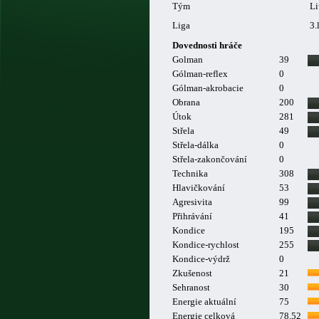
Tým
Li
Liga
3.
Dovednosti hráče
Golman
39
Gólman-reflex
0
Gólman-akrobacie
0
Obrana
200
Útok
281
Střela
49
Střela-dálka
0
Střela-zakončování
0
Technika
308
Hlavičkování
53
Agresivita
99
Přihrávání
41
Kondice
195
Kondice-rychlost
255
Kondice-výdrž
0
Zkušenost
21
Sehranost
30
Energie aktuální
75
Energie celková
78.52