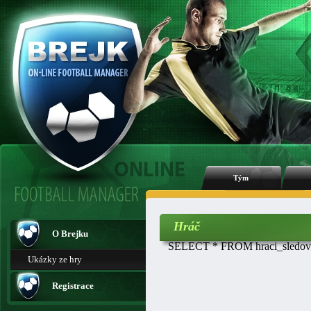
Tým
Hráč
O Brejku
SELECT * FROM hraci_sledovan
Ukázky ze hry
Registrace