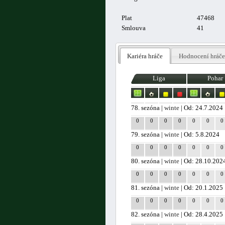
Plat
47468
Smlouva
41
Kariéra hráče
Hodnocení hráče
Liga
Pohar
78. sezóna |
winte
| Od: 24.7.2024
0
0
0
0
0
0
0
79. sezóna |
winte
| Od: 5.8.2024
0
0
0
0
0
0
0
80. sezóna |
winte
| Od: 28.10.202
0
0
0
0
0
0
0
81. sezóna |
winte
| Od: 20.1.2025
0
0
0
0
0
0
0
82. sezóna |
winte
| Od: 28.4.2025