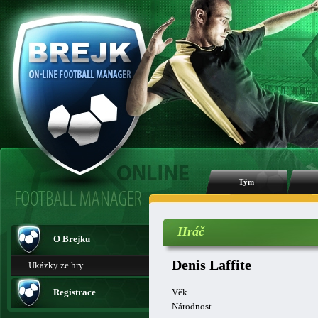
Tým
Hráč
O Brejku
Denis Laffite
Ukázky ze hry
Registrace
Věk
Národnost