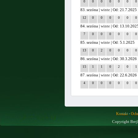
0
0
0
0
0
0
0
83. sezóna |
winte
| Od: 21.7.2025
12
0
0
0
0
0
0
84. sezóna |
winte
| Od: 13.10.202
7
0
0
0
0
0
0
85. sezóna |
winte
| Od: 5.1.2025
13
0
2
0
0
0
0
86. sezóna |
winte
| Od: 30.3.2026
15
1
1
0
2
0
1
87. sezóna |
winte
| Od: 22.6.2026
4
0
0
0
0
0
0
-
Kontakt
Ochr
Copyright Brej