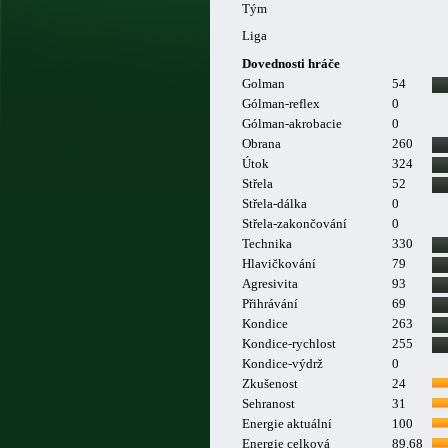
Tým
Liga
Dovednosti hráče
Golman
54
Gólman-reflex
0
Gólman-akrobacie
0
Obrana
260
Útok
324
Střela
52
Střela-dálka
0
Střela-zakončování
0
Technika
330
Hlavičkování
79
Agresivita
93
Přihrávání
69
Kondice
263
Kondice-rychlost
255
Kondice-výdrž
0
Zkušenost
24
Sehranost
31
Energie aktuální
100
Energie celková
89.68