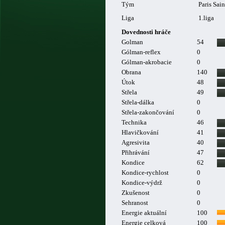
Tým
Paris Sai
Liga
1.liga
Dovednosti hráče
Golman
54
Gólman-reflex
0
Gólman-akrobacie
0
Obrana
140
Útok
48
Střela
49
Střela-dálka
0
Střela-zakončování
0
Technika
46
Hlavičkování
41
Agresivita
40
Přihrávání
47
Kondice
62
Kondice-rychlost
0
Kondice-výdrž
0
Zkušenost
0
Sehranost
0
Energie aktuální
100
Energie celková
100