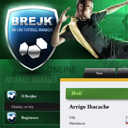
Tým
Hráč
O Brejku
Arrigo Ibacache
Ukázky ze hry
Registrace
Věk
2
Národnost