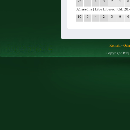
23
0
8
3
2
1
0
82. sezóna |
Libe Liberec
| Od: 28
10
0
4
2
3
0
0
-
Kontakt
Ochr
Copyright Brej