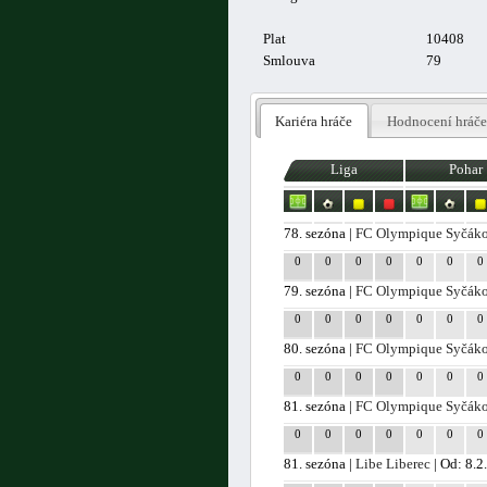
Plat
10408
Smlouva
79
Kariéra hráče
Hodnocení hráče
Liga
Pohar
78. sezóna |
FC Olympique Syčák
0
0
0
0
0
0
0
79. sezóna |
FC Olympique Syčák
0
0
0
0
0
0
0
80. sezóna |
FC Olympique Syčák
0
0
0
0
0
0
0
81. sezóna |
FC Olympique Syčák
0
0
0
0
0
0
0
81. sezóna |
Libe Liberec
| Od: 8.2