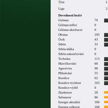
Tým
L
Liga
2
Dovednosti hráče
Golman
70
Gólman-reflex
0
Gólman-akrobacie
0
Obrana
195
Útok
43
Střela
53
Střela-dálka
0
Střela-zakončování
0
Technika
113
Hlavičkování
60
Agresivita
98
Přihrávání
55
Kondice
62
Kondice-rychlost
163
Kondice-výdrž
0
Zkušenost
20
Sehranost
86
Energie aktuální
100
Energie celková
100