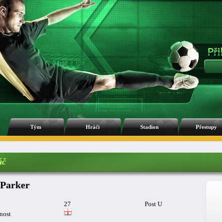
Tým
Hráči
Stadion
Přestupy
áč
 Parker
27
Post U
nost