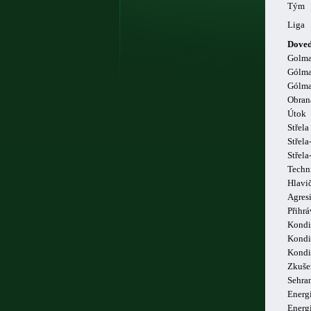
Tým
Liga
Doved
Golm
Gólma
Gólma
Obran
Útok
Střela
Střela
Střel
Techn
Hlavi
Agresi
Přihrá
Kondi
Kondi
Kondi
Zkuše
Sehra
Energi
Energ