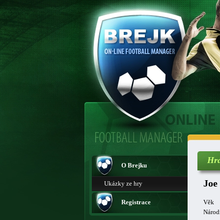
Hr
O Brejku
Joe
Ukázky ze hry
Registrace
Věk
Národ