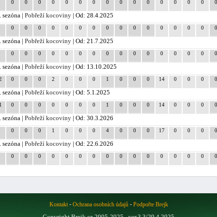
0
0
0
0
0
0
0
0
0
0
0
0
0
0
0
0
. sezóna |
Pobřeží kocoviny
| Od: 28.4.2025
0
0
0
0
0
0
0
0
0
0
0
0
0
0
0
0
. sezóna |
Pobřeží kocoviny
| Od: 21.7.2025
0
0
0
0
0
0
0
0
0
0
0
0
0
0
0
0
. sezóna |
Pobřeží kocoviny
| Od: 13.10.2025
2
0
0
0
2
0
0
0
1
0
0
0
14
0
0
0
. sezóna |
Pobřeží kocoviny
| Od: 5.1.2025
1
0
0
0
0
0
0
0
1
0
0
0
14
0
0
0
. sezóna |
Pobřeží kocoviny
| Od: 30.3.2026
7
0
0
0
1
0
0
0
4
0
0
0
17
0
0
0
. sezóna |
Pobřeží kocoviny
| Od: 22.6.2026
0
0
0
0
0
0
0
0
0
0
0
0
0
0
0
0
-
-
Kontakt
Ochrana osobních údajů
Podpořte Brejk
Copyright Brejk.cz 2005-2025 - ver.3.3/29.4.2025