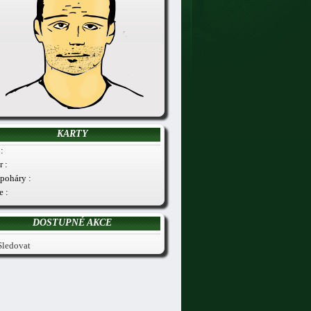
KARTY
:
r :
poháry :
e :
DOSTUPNÉ AKCE
Sledovat