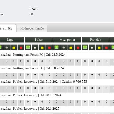
52419
uva
68
éra hráče
Hodnocení hráče
Liga
Pohar
Mez. pohar
Pratelak
. sezóna |
Nottingham Forest FC
| Od: 22.5.2024
0
0
0
0
0
0
0
0
0
0
0
0
0
0
0
0
. sezóna |
Nottingham Forest FC
| Od: 5.8.2024
0
0
0
0
0
0
0
0
0
0
0
0
0
0
0
0
. sezóna |
Pobřeží kocoviny
| Od: 5.10.2024 | Částka: 6 766 555
0
0
0
0
0
0
0
0
0
0
0
0
0
0
0
0
. sezóna |
Pobřeží kocoviny
| Od: 28.10.2024
0
0
0
0
0
0
0
0
0
0
0
0
0
0
0
0
. sezóna |
Pobřeží kocoviny
| Od: 20.1.2025