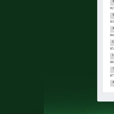
82
83
84
1
85
1
86
87