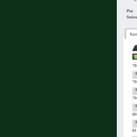
Plat
Smlo
Kari
78
79
79
80
81