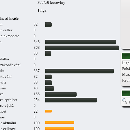
Pobřeží kocoviny
1.liga
nosti hráče
an
32
n-reflex
0
n-akrobacie
0
a
348
363
30
-dálka
0
Liga 
a-zakončování
0
Pohá
ika
337
Mez.
čkování
32
Repr
vita
33
vání
43
ce
155
ce-rychlost
254
ce-výdrž
0
nost
22
nost
0
e aktuální
100
ie celková
100