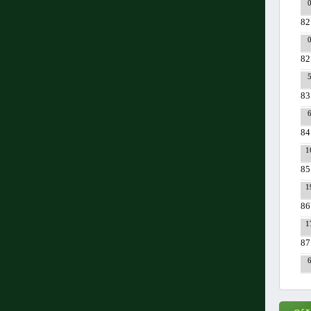
82
82
83
84
1
85
1
86
1
87