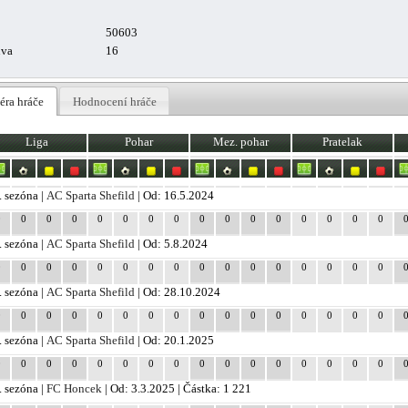
50603
uva
16
éra hráče
Hodnocení hráče
Liga
Pohar
Mez. pohar
Pratelak
. sezóna |
AC Sparta Shefild
| Od: 16.5.2024
0
0
0
0
0
0
0
0
0
0
0
0
0
0
0
0
. sezóna |
AC Sparta Shefild
| Od: 5.8.2024
0
0
0
0
0
0
0
0
0
0
0
0
0
0
0
0
. sezóna |
AC Sparta Shefild
| Od: 28.10.2024
0
0
0
0
0
0
0
0
0
0
0
0
0
0
0
0
. sezóna |
AC Sparta Shefild
| Od: 20.1.2025
0
0
0
0
0
0
0
0
0
0
0
0
0
0
0
0
. sezóna |
FC Honcek
| Od: 3.3.2025 | Částka: 1 221