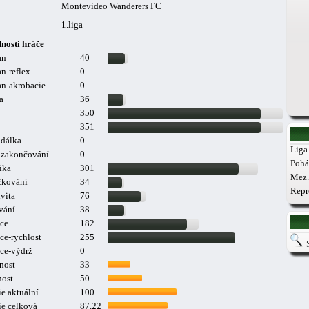
Montevideo Wanderers FC
1.liga
nosti hráče
an
40
n-reflex
0
n-akrobacie
0
a
36
350
351
-dálka
0
Liga 
a-zakončování
0
Pohá
ika
301
Mez.
čkování
34
Repr
vita
76
vání
38
ce
182
ce-rychlost
255
ce-výdrž
0
nost
33
nost
50
e aktuální
100
ie celková
87.22