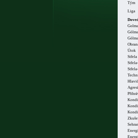
Tým
Liga
Doved
Golm
Gólma
Gólma
Obran
Útok
Střela
Střela
Střel
Techn
Hlavi
Agresi
Přihrá
Kondi
Kondi
Kondi
Zkuše
Sehra
Energi
Energ