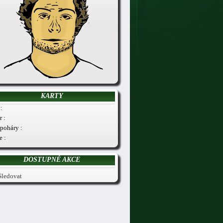
KARTY
:
r :
poháry :
e :
DOSTUPNÉ AKCE
Sledovat