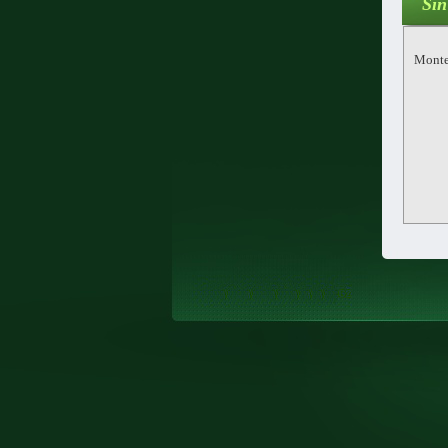
Síň
Monte