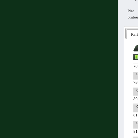
Plat
Smlo
Kari
78
79
80
81
81