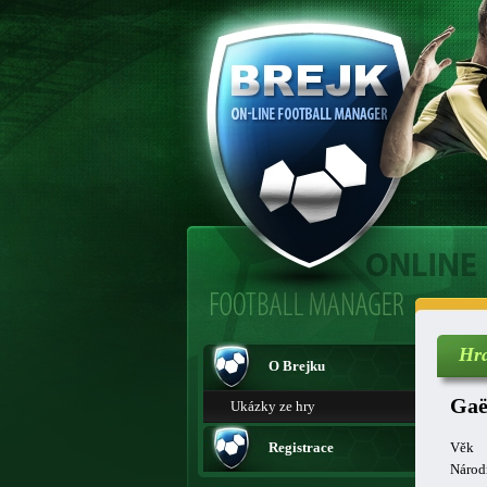
Hr
O Brejku
Gaë
Ukázky ze hry
Registrace
Věk
Národ