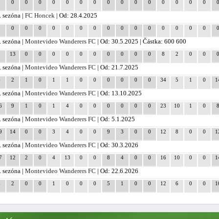
0
0
0
0
0
0
0
0
0
0
0
0
0
0
0
0
. sezóna |
FC Honcek
| Od: 28.4.2025
0
0
0
0
0
0
0
0
0
0
0
0
0
0
0
0
. sezóna |
Montevideo Wanderers FC
| Od: 30.5.2025 | Částka: 600 600
5
13
0
0
0
0
0
0
0
0
0
0
8
2
0
0
. sezóna |
Montevideo Wanderers FC
| Od: 21.7.2025
6
2
1
0
1
1
0
0
0
0
0
0
34
5
1
0
1
. sezóna |
Montevideo Wanderers FC
| Od: 13.10.2025
6
9
1
0
1
4
0
0
0
0
0
0
23
10
1
0
. sezóna |
Montevideo Wanderers FC
| Od: 5.1.2025
9
14
0
0
3
4
0
0
9
3
0
0
12
8
0
0
1
. sezóna |
Montevideo Wanderers FC
| Od: 30.3.2026
7
12
2
0
4
13
0
0
8
4
0
0
16
10
0
0
1
. sezóna |
Montevideo Wanderers FC
| Od: 22.6.2026
6
2
0
0
1
0
0
0
5
1
0
0
12
6
0
0
1