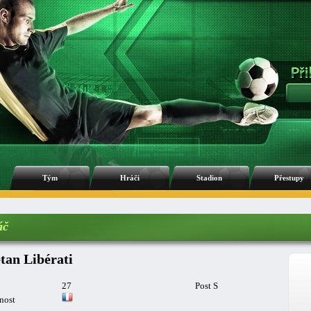
Tým
Hráči
Stadion
Přestupy
áč
tan Libérati
27
Post S
nost