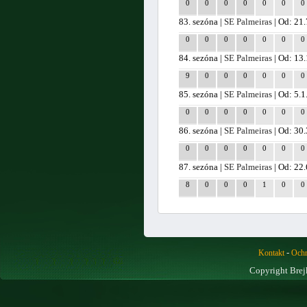
0
0
0
0
0
0
0
83. sezóna |
SE Palmeiras
| Od: 21
0
0
0
0
0
0
0
84. sezóna |
SE Palmeiras
| Od: 13
9
0
0
0
0
0
0
85. sezóna |
SE Palmeiras
| Od: 5.
0
0
0
0
0
0
0
86. sezóna |
SE Palmeiras
| Od: 30
0
0
0
0
0
0
0
87. sezóna |
SE Palmeiras
| Od: 22
8
0
0
0
1
0
0
-
Kontakt
Ochr
Copyright Brej