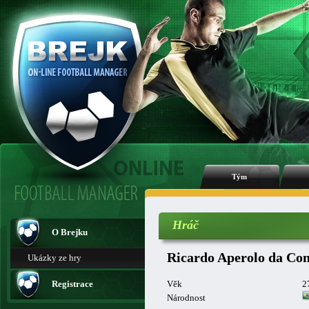
Tým
Hráč
O Brejku
Ricardo Aperolo da Co
Ukázky ze hry
Registrace
Věk
2
Národnost