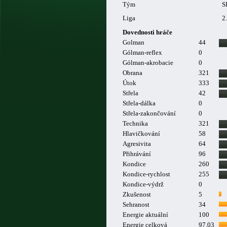
Tým
S
Liga
2
Dovednosti hráče
Golman
44
Gólman-reflex
0
Gólman-akrobacie
0
Obrana
321
Útok
333
Střela
42
Střela-dálka
0
Střela-zakončování
0
Technika
321
Hlavičkování
58
Agresivita
64
Přihrávání
96
Kondice
260
Kondice-rychlost
255
Kondice-výdrž
0
Zkušenost
5
Sehranost
34
Energie aktuální
100
Energie celková
97.03