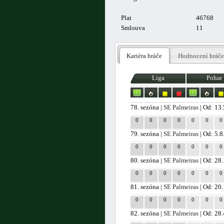
Plat
46768
Smlouva
11
Kariéra hráče
Hodnocení hráče
Liga
Pohar
78. sezóna |
SE Palmeiras
| Od: 13
0
0
0
0
0
0
0
79. sezóna |
SE Palmeiras
| Od: 5.
0
0
0
0
0
0
0
80. sezóna |
SE Palmeiras
| Od: 28
0
0
0
0
0
0
0
81. sezóna |
SE Palmeiras
| Od: 20
0
0
0
0
0
0
0
82. sezóna |
SE Palmeiras
| Od: 28