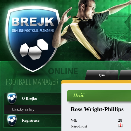
Tým
Hráč
O Brejku
Ross Wright-Phillips
Ukázky ze hry
Registrace
Věk
28
Národnost