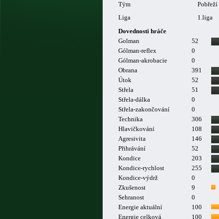
Tým
Pobřeží
Liga
1.liga
Dovednosti hráče
Golman
52
Gólman-reflex
0
Gólman-akrobacie
0
Obrana
391
Útok
52
Střela
51
Střela-dálka
0
Střela-zakončování
0
Technika
306
Hlavičkování
108
Agresivita
146
Přihrávání
52
Kondice
203
Kondice-rychlost
255
Kondice-výdrž
0
Zkušenost
9
Sehranost
0
Energie aktuální
100
Energie celková
100